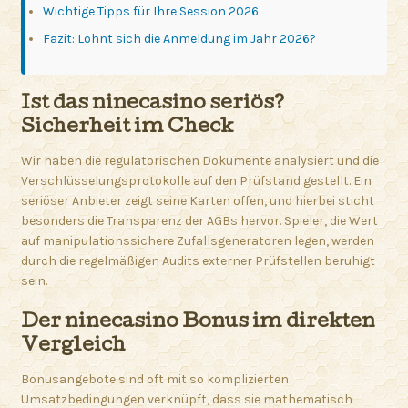
Wichtige Tipps für Ihre Session 2026
Fazit: Lohnt sich die Anmeldung im Jahr 2026?
Ist das ninecasino seriös?
Sicherheit im Check
Wir haben die regulatorischen Dokumente analysiert und die
Verschlüsselungsprotokolle auf den Prüfstand gestellt. Ein
seriöser Anbieter zeigt seine Karten offen, und hierbei sticht
besonders die Transparenz der AGBs hervor. Spieler, die Wert
auf manipulationssichere Zufallsgeneratoren legen, werden
durch die regelmäßigen Audits externer Prüfstellen beruhigt
sein.
Der ninecasino Bonus im direkten
Vergleich
Bonusangebote sind oft mit so komplizierten
Umsatzbedingungen verknüpft, dass sie mathematisch