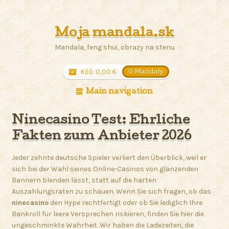
Moja mandala.sk
Mandala, feng shui, obrazy na stenu
Kôš:
0,00
€
0 Mandaly
Main navigation
Ninecasino Test: Ehrliche
Fakten zum Anbieter 2026
Jeder zehnte deutsche Spieler verliert den Überblick, weil er
sich bei der Wahl seines Online-Casinos von glänzenden
Bannern blenden lässt, statt auf die harten
Auszahlungsraten zu schauen. Wenn Sie sich fragen, ob das
ninecasino
den Hype rechtfertigt oder ob Sie lediglich Ihre
Bankroll für leere Versprechen riskieren, finden Sie hier die
ungeschminkte Wahrheit. Wir haben die Ladezeiten, die