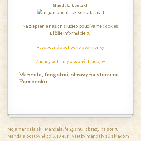
Mandala kontakt:
Na zlepšenie našich služieb používame cookies.
Bližšie informácie
tu
.
Všeobecné obchodné podmienky
Zásady ochrany osobných údajov
Mandala, feng shui, obrazy na stenu na
Facebooku
Mojamandala.sk - Mandala, feng shui, obrazy na stenu
Mandala poštovné od 3.40 eur - všetky mandaly sú skladom