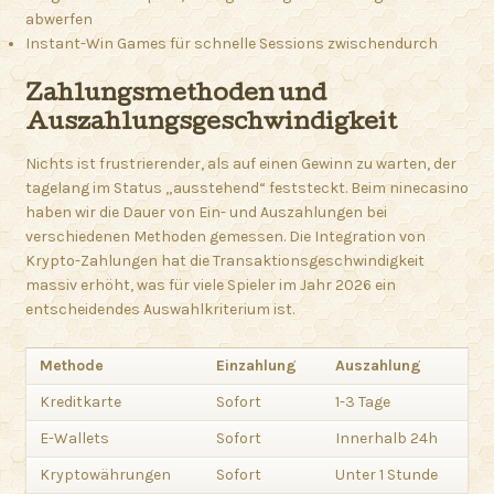
abwerfen
Instant-Win Games für schnelle Sessions zwischendurch
Zahlungsmethoden und
Auszahlungsgeschwindigkeit
Nichts ist frustrierender, als auf einen Gewinn zu warten, der
tagelang im Status „ausstehend“ feststeckt. Beim ninecasino
haben wir die Dauer von Ein- und Auszahlungen bei
verschiedenen Methoden gemessen. Die Integration von
Krypto-Zahlungen hat die Transaktionsgeschwindigkeit
massiv erhöht, was für viele Spieler im Jahr 2026 ein
entscheidendes Auswahlkriterium ist.
Methode
Einzahlung
Auszahlung
Kreditkarte
Sofort
1-3 Tage
E-Wallets
Sofort
Innerhalb 24h
Kryptowährungen
Sofort
Unter 1 Stunde