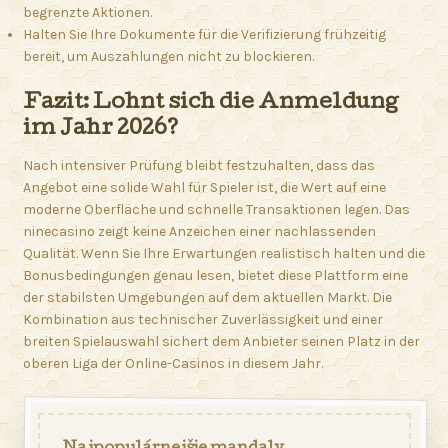
begrenzte Aktionen.
Halten Sie Ihre Dokumente für die Verifizierung frühzeitig
bereit, um Auszahlungen nicht zu blockieren.
Fazit: Lohnt sich die Anmeldung
im Jahr 2026?
Nach intensiver Prüfung bleibt festzuhalten, dass das
Angebot eine solide Wahl für Spieler ist, die Wert auf eine
moderne Oberfläche und schnelle Transaktionen legen. Das
ninecasino zeigt keine Anzeichen einer nachlassenden
Qualität. Wenn Sie Ihre Erwartungen realistisch halten und die
Bonusbedingungen genau lesen, bietet diese Plattform eine
der stabilsten Umgebungen auf dem aktuellen Markt. Die
Kombination aus technischer Zuverlässigkeit und einer
breiten Spielauswahl sichert dem Anbieter seinen Platz in der
oberen Liga der Online-Casinos in diesem Jahr.