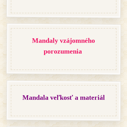
Mandaly vzájomného
porozumenia
Mandala veľkosť a materiál