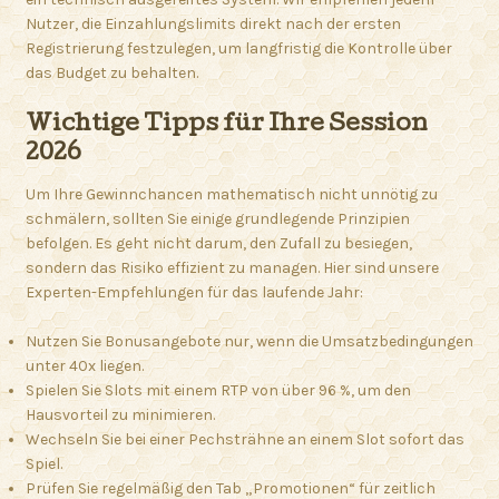
Nutzer, die Einzahlungslimits direkt nach der ersten
Registrierung festzulegen, um langfristig die Kontrolle über
das Budget zu behalten.
Wichtige Tipps für Ihre Session
2026
Um Ihre Gewinnchancen mathematisch nicht unnötig zu
schmälern, sollten Sie einige grundlegende Prinzipien
befolgen. Es geht nicht darum, den Zufall zu besiegen,
sondern das Risiko effizient zu managen. Hier sind unsere
Experten-Empfehlungen für das laufende Jahr:
Nutzen Sie Bonusangebote nur, wenn die Umsatzbedingungen
unter 40x liegen.
Spielen Sie Slots mit einem RTP von über 96 %, um den
Hausvorteil zu minimieren.
Wechseln Sie bei einer Pechsträhne an einem Slot sofort das
Spiel.
Prüfen Sie regelmäßig den Tab „Promotionen“ für zeitlich