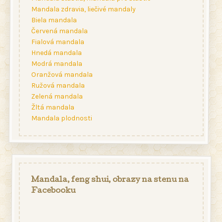
Mandala zdravia, liečivé mandaly
Biela mandala
Červená mandala
Fialová mandala
Hnedá mandala
Modrá mandala
Oranžová mandala
Ružová mandala
Zelená mandala
Žltá mandala
Mandala plodnosti
Mandala, feng shui, obrazy na stenu na
Facebooku