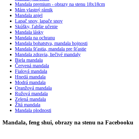
Mandala premium - obrazy na stenu 18x18cm
Mám vlastný rámik
Mandala anjel
Lapač snov, lapače snov
Skúšky, ľahšie učenie
Mandala lásky
Mandala na ochranu
Mandala bohatstva, mandala hojnosti
Mandala šťastia, mandala pre šťastie
Mandala zdravia, liečivé mandaly
Biela mandala
Červená mandala
Fialová mandala
Hnedá mandala
Modrá mandala
Oranžová mandala
Ružová mandala
Zelená mandala
Žltá mandala
Mandala plodnosti
Mandala, feng shui, obrazy na stenu na Facebooku