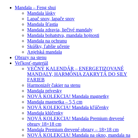
Mandala – Feng shui
Mandala lásky
Lapač snov, lapače snov
Mandala šťastia
Mandala zdravia, liečivé mandaly
Mandala bohatstva, mandala hojnosti
Mandala na ochranu
Skúšky, ľahšie učenie
Anjelská mandala
Obrazy na stenu
Veľkosť-materiál
VEČNÝ KALENDÁR – ENERGETIZOVANÉ
MANDALY, HARMÓNIA ZAKRYTÁ DO SILY
FARIEB
Harmonizér čakier na stenu
Mandala prívesky
NOVÁ KOLEKCIA! Mandala magnetky
Mandala magnetka – 5,5 cm
NOVÁ KOLEKCIA! Mandala kľúčenky
Mandala klúčenky
NOVÁ KOLEKCIA! Mandala Premium drevené
obrazy 18×18 cm
Mandala Premium drevené obrazy – 18×18 cm
NOVÁ KOLEKCIA! Mandala na okno, mandala na