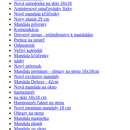
Nová samolepka na sklo 18x18
Antistresové omaľovánky fixky
Nové mandala kľúčenky
Novy plagát 29 cm
Mandala prívesky
Komunikácia
Drevený stojan - príslušenstvo k mandalám
Prehoz na posteľ
Odpustenie
Večný kalendár
Mandala kľúčenky
nádej
Nový prívesok
Mandala premium – obrazy na stenu 18x18cm
Nové exclusive mandaly
Mandala Deluxe - 42cm
Nová mandala na okno
harmonizér
na sklo 18x18 cm
Harmonizér čakier na stenu
Nové premium mandaly 18 cm
Obrazy na stenu
Mandala magnetka
Mandala plagát
Mandaly na okno