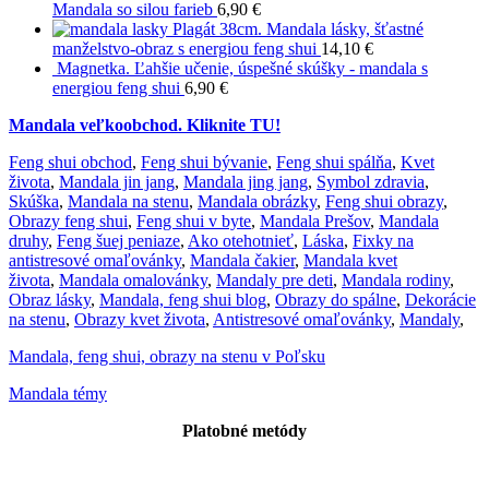
Mandala so silou farieb
6,90
€
Plagát 38cm. Mandala lásky, šťastné
manželstvo-obraz s energiou feng shui
14,10
€
Magnetka. Ľahšie učenie, úspešné skúšky - mandala s
energiou feng shui
6,90
€
Mandala veľkoobchod. Kliknite TU!
Feng shui obchod
,
Feng shui bývanie
,
Feng shui spálňa
,
Kvet
života
,
Mandala jin jang
,
Mandala jing jang
,
Symbol zdravia
,
Skúška
,
Mandala na stenu
,
Mandala obrázky
,
Feng shui obrazy
,
Obrazy feng shui
,
Feng shui v byte
,
Mandala Prešov
,
Mandala
druhy
,
Feng šuej peniaze
,
Ako otehotnieť
,
Láska
,
Fixky na
antistresové omaľovánky
,
Mandala čakier
,
Mandala kvet
života
,
Mandala omalovánky
,
Mandaly pre deti
,
Mandala rodiny
,
Obraz lásky
,
Mandala, feng shui blog
,
Obrazy do spálne
,
Dekorácie
na stenu
,
Obrazy kvet života
,
Antistresové omaľovánky
,
Mandaly
,
Mandala, feng shui, obrazy na stenu v Poľsku
Mandala témy
Platobné metódy