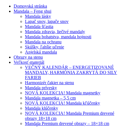
Domovská stránka
Mandala – Feng shui
Mandala lásky
Lapač snov, lapače snov
Mandala šťastia
Mandala zdravia, liečivé mandaly
Mandala bohatstva, mandala hojnosti
Mandala na ochranu
Skúšky, ľahšie učenie
Anjelská mandala
Obrazy na stenu
Veľkosť-materiál
VEČNÝ KALENDÁR – ENERGETIZOVANÉ
MANDALY, HARMÓNIA ZAKRYTÁ DO SILY
FARIEB
Harmonizér čakier na stenu
Mandala prívesky
NOVÁ KOLEKCIA! Mandala magnetky
Mandala magnetka – 5,5 cm
NOVÁ KOLEKCIA! Mandala kľúčenky
Mandala klúčenky
NOVÁ KOLEKCIA! Mandala Premium drevené
obrazy 18×18 cm
Mandala Premium drevené obrazy – 18×18 cm