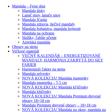
Mandala – Feng shui
Mandala lásky
Lapač snov, lapače snov
Mandala šťastia
Mandala zdravia, liečivé mandaly
Mandala bohatstva, mandala hojnosti
Mandala na ochranu
Skúšky, ľahšie učenie
Anjelská mandala
Obrazy na stenu
Veľkosť-materiál
VEČNÝ KALENDÁR – ENERGETIZOVANÉ
MANDALY, HARMÓNIA ZAKRYTÁ DO SILY
FARIEB
Harmonizér čakier na stenu
Mandala prívesky
NOVÁ KOLEKCIA! Mandala magnetky
Mandala magnetka – 5,5 cm
NOVÁ KOLEKCIA! Mandala kľúčenky
Mandala klúčenky
NOVÁ KOLEKCIA! Mandala Premium drevené
obrazy 18×18 cm
Mandala Premium drevené obrazy – 18×18 cm
NOVÁ KOLEKCIA! Mandala na okno, mandala na