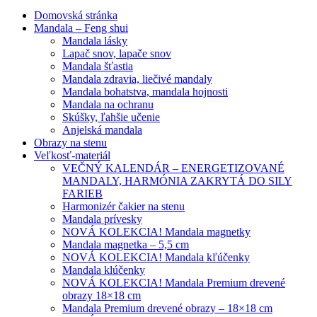
Domovská stránka
Mandala – Feng shui
Mandala lásky
Lapač snov, lapače snov
Mandala šťastia
Mandala zdravia, liečivé mandaly
Mandala bohatstva, mandala hojnosti
Mandala na ochranu
Skúšky, ľahšie učenie
Anjelská mandala
Obrazy na stenu
Veľkosť-materiál
VEČNÝ KALENDÁR – ENERGETIZOVANÉ
MANDALY, HARMÓNIA ZAKRYTÁ DO SILY
FARIEB
Harmonizér čakier na stenu
Mandala prívesky
NOVÁ KOLEKCIA! Mandala magnetky
Mandala magnetka – 5,5 cm
NOVÁ KOLEKCIA! Mandala kľúčenky
Mandala klúčenky
NOVÁ KOLEKCIA! Mandala Premium drevené
obrazy 18×18 cm
Mandala Premium drevené obrazy – 18×18 cm