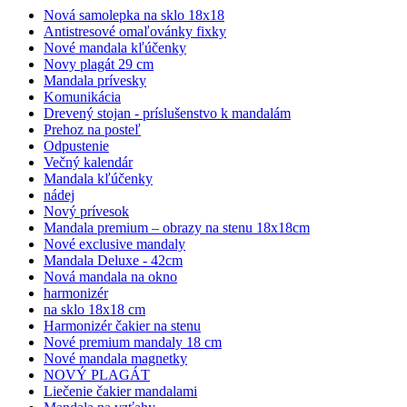
Nová samolepka na sklo 18x18
Antistresové omaľovánky fixky
Nové mandala kľúčenky
Novy plagát 29 cm
Mandala prívesky
Komunikácia
Drevený stojan - príslušenstvo k mandalám
Prehoz na posteľ
Odpustenie
Večný kalendár
Mandala kľúčenky
nádej
Nový prívesok
Mandala premium – obrazy na stenu 18x18cm
Nové exclusive mandaly
Mandala Deluxe - 42cm
Nová mandala na okno
harmonizér
na sklo 18x18 cm
Harmonizér čakier na stenu
Nové premium mandaly 18 cm
Nové mandala magnetky
NOVÝ PLAGÁT
Liečenie čakier mandalami