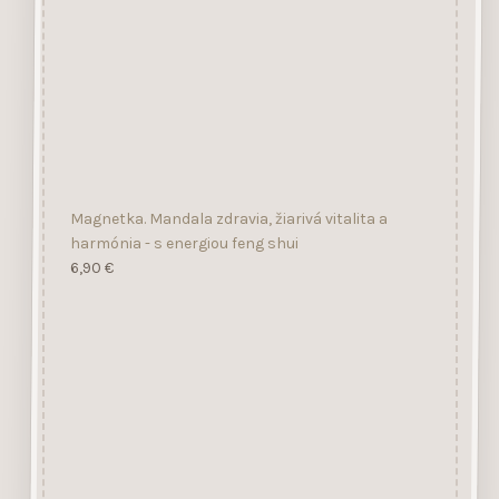
Magnetka. Mandala zdravia, žiarivá vitalita a
harmónia - s energiou feng shui
6,90
€