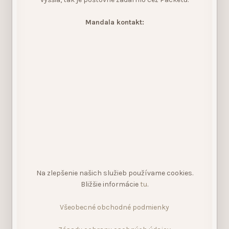
Mandala kontakt:
Na zlepšenie našich služieb používame cookies.
Bližšie informácie
tu
.
Všeobecné obchodné podmienky