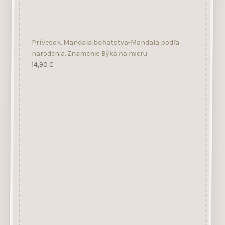
Prívesok. Mandala bohatstva-Mandala podľa
narodenia. Znamenie Býka na mieru
14,90
€