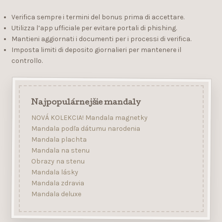
Verifica sempre i termini del bonus prima di accettare.
Utilizza l’app ufficiale per evitare portali di phishing.
Mantieni aggiornati i documenti per i processi di verifica.
Imposta limiti di deposito giornalieri per mantenere il
controllo.
Najpopulárnejšie mandaly
NOVÁ KOLEKCIA! Mandala magnetky
Mandala podľa dátumu narodenia
Mandala plachta
Mandala na stenu
Obrazy na stenu
Mandala lásky
Mandala zdravia
Mandala deluxe