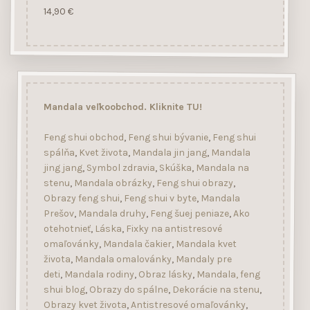
14,90
€
Mandala veľkoobchod. Kliknite TU!
Feng shui obchod
,
Feng shui bývanie
,
Feng shui
spálňa
,
Kvet života
,
Mandala jin jang
,
Mandala
jing jang
,
Symbol zdravia
,
Skúška
,
Mandala na
stenu
,
Mandala obrázky
,
Feng shui obrazy
,
Obrazy feng shui
,
Feng shui v byte
,
Mandala
Prešov
,
Mandala druhy
,
Feng šuej peniaze
,
Ako
otehotnieť
,
Láska
,
Fixky na antistresové
omaľovánky
,
Mandala čakier
,
Mandala kvet
života
,
Mandala omalovánky
,
Mandaly pre
deti
,
Mandala rodiny
,
Obraz lásky
,
Mandala, feng
shui blog
,
Obrazy do spálne
,
Dekorácie na stenu
,
Obrazy kvet života
,
Antistresové omaľovánky
,