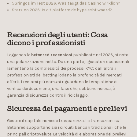
5Gringos im Test 2026: Was taugt das Casino wirklich?
Starzino 2026: Is dit platform de hype echt waard?
Recensioni degli utenti: Cosa
dicono i professionisti
Leggendo le
betonred recensioni
pubblicate nel 2026, si nota
una polarizzazione netta. Da una parte, i giocatori occasionali
lamentano la complessità dei processi KYC; dall’altra, i
professionisti del betting lodano la profondità dei mercati
offerti. I reclami più comuni riguardano le tempistiche di
verifica dei documenti, una fase che, sebbene noiosa, è
garanzia di sicurezza contro il riciclaggio.
Sicurezza dei pagamenti e prelievi
Gestire il capitale richiede trasparenza. Le transazioni su
Betonred supportano sia i circuiti bancari tradizionali che le
principali criptovalute. La velocità di elaborazione dei prelievi