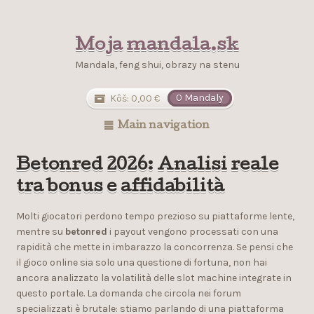
Moja mandala.sk
Mandala, feng shui, obrazy na stenu
Kôš:
0,00
€
0 Mandaly
Main navigation
Betonred 2026: Analisi reale
tra bonus e affidabilità
Molti giocatori perdono tempo prezioso su piattaforme lente,
mentre su
betonred
i payout vengono processati con una
rapidità che mette in imbarazzo la concorrenza. Se pensi che
il gioco online sia solo una questione di fortuna, non hai
ancora analizzato la volatilità delle slot machine integrate in
questo portale. La domanda che circola nei forum
specializzati è brutale: stiamo parlando di una piattaforma