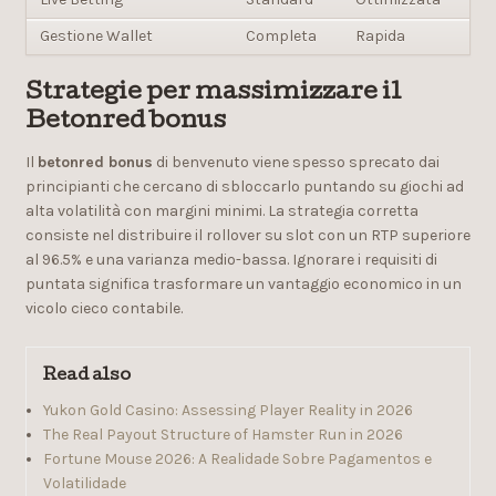
Gestione Wallet
Completa
Rapida
Strategie per massimizzare il
Betonred bonus
Il
betonred bonus
di benvenuto viene spesso sprecato dai
principianti che cercano di sbloccarlo puntando su giochi ad
alta volatilità con margini minimi. La strategia corretta
consiste nel distribuire il rollover su slot con un RTP superiore
al 96.5% e una varianza medio-bassa. Ignorare i requisiti di
puntata significa trasformare un vantaggio economico in un
vicolo cieco contabile.
Read also
Yukon Gold Casino: Assessing Player Reality in 2026
The Real Payout Structure of Hamster Run in 2026
Fortune Mouse 2026: A Realidade Sobre Pagamentos e
Volatilidade