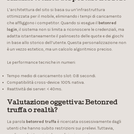
L’architettura del sito si basa su un’infrastruttura
ottimizzata per il mobile, eliminando i tempi di caricamento
che affliggono i competitor. Quando si esegue il
betonred
login
, il sistema non si limita a riconoscere le credenziali, ma
adatta istantaneamente il palinsesto delle quote e dei giochi
in base allo storico dell’utente. Questa personalizzazione non
è un vezzo estetico, ma un calcolo algoritmico preciso.
Le performance tecniche in numeri:
Tempo medio di caricamento slot: 0.8 secondi.
Compatibilità cross-device: 100% nativa.
Reattività dei server: < 40ms.
Valutazione oggettiva: Betonred
truffa o realtà?
La parola
betonred truffa
è ricercata ossessivamente dagli
utenti che hanno subito restrizioni sui prelievi. Tuttavia,