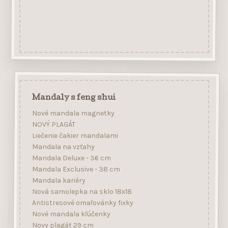
Mandaly s feng shui
Nové mandala magnetky
NOVÝ PLAGÁT
Liečenie čakier mandalami
Mandala na vzťahy
Mandala Deluxe - 36 cm
Mandala Exclusive - 38 cm
Mandala kariéry
Nová samolepka na sklo 18x18
Antistresové omaľovánky fixky
Nové mandala kľúčenky
Novy plagát 29 cm