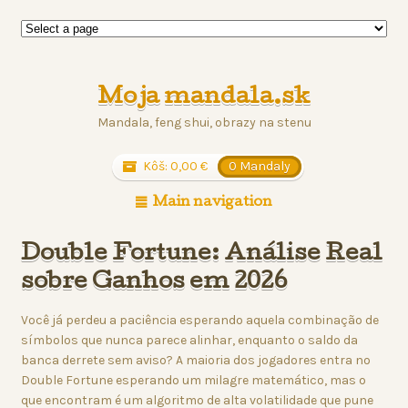
Moja mandala.sk
Mandala, feng shui, obrazy na stenu
Kôš:
0,00
€
0 Mandaly
Main navigation
Double Fortune: Análise Real
sobre Ganhos em 2026
Você já perdeu a paciência esperando aquela combinação de
símbolos que nunca parece alinhar, enquanto o saldo da
banca derrete sem aviso? A maioria dos jogadores entra no
Double Fortune esperando um milagre matemático, mas o
que encontram é um algoritmo de alta volatilidade que pune