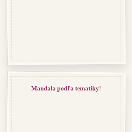
Mandala podľa tematiky!