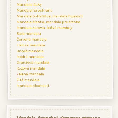
Mandala lásky
Mandala na ochranu
Mandala bohatstva, mandala hojnosti
Mandala šťastia, mandala pre šťastie
Mandala zdravia, liečivé mandaly
Biela mandala
Červená mandala
Fialová mandala
Hnedá mandala
Modrá mandala
Oranžová mandala
Ružová mandala
Zelená mandala
Žltá mandala
Mandala plodnosti