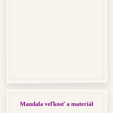
Mandala veľkosť a materiál