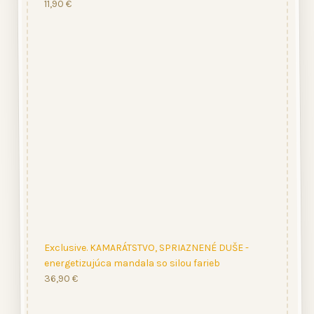
11,90
€
Exclusive. KAMARÁTSTVO, SPRIAZNENÉ DUŠE -
energetizujúca mandala so silou farieb
36,90
€