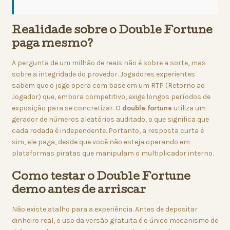
Realidade sobre o Double Fortune
paga mesmo?
A pergunta de um milhão de reais não é sobre a sorte, mas
sobre a integridade do provedor. Jogadores experientes
sabem que o jogo opera com base em um RTP (Retorno ao
Jogador) que, embora competitivo, exige longos períodos de
exposição para se concretizar. O
double fortune
utiliza um
gerador de números aleatórios auditado, o que significa que
cada rodada é independente. Portanto, a resposta curta é
sim, ele paga, desde que você não esteja operando em
plataformas piratas que manipulam o multiplicador interno.
Como testar o Double Fortune
demo antes de arriscar
Não existe atalho para a experiência. Antes de depositar
dinheiro real, o uso da versão gratuita é o único mecanismo de