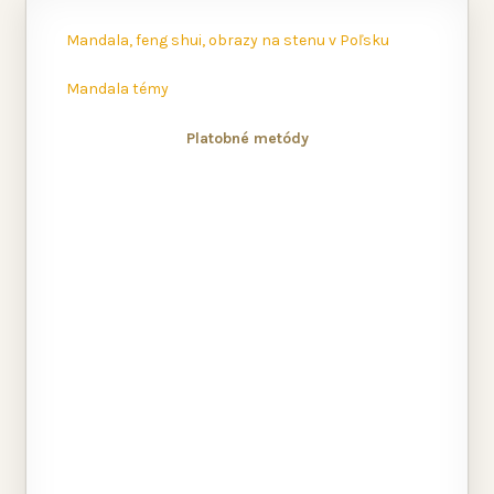
Mandala, feng shui, obrazy na stenu v Poľsku
Mandala témy
Platobné metódy