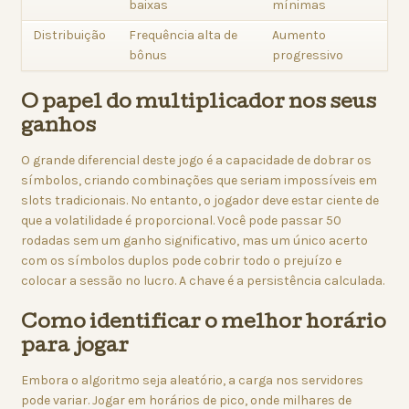
baixas
mínimas
Distribuição
Frequência alta de
Aumento
bônus
progressivo
O papel do multiplicador nos seus
ganhos
O grande diferencial deste jogo é a capacidade de dobrar os
símbolos, criando combinações que seriam impossíveis em
slots tradicionais. No entanto, o jogador deve estar ciente de
que a volatilidade é proporcional. Você pode passar 50
rodadas sem um ganho significativo, mas um único acerto
com os símbolos duplos pode cobrir todo o prejuízo e
colocar a sessão no lucro. A chave é a persistência calculada.
Como identificar o melhor horário
para jogar
Embora o algoritmo seja aleatório, a carga nos servidores
pode variar. Jogar em horários de pico, onde milhares de