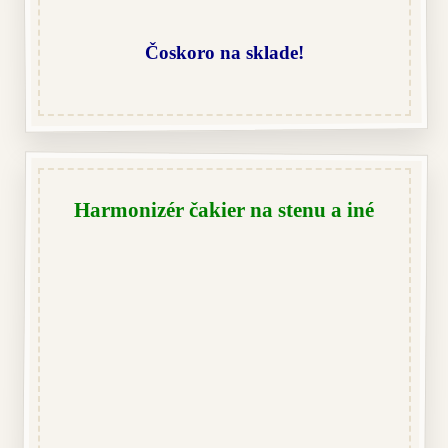
Čoskoro na sklade!
Harmonizér čakier na stenu a iné