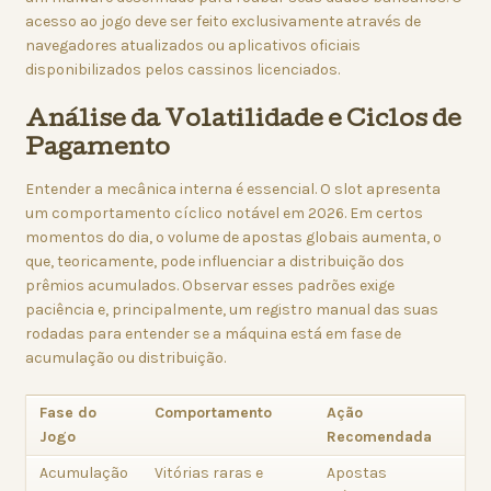
acesso ao jogo deve ser feito exclusivamente através de
navegadores atualizados ou aplicativos oficiais
disponibilizados pelos cassinos licenciados.
Análise da Volatilidade e Ciclos de
Pagamento
Entender a mecânica interna é essencial. O slot apresenta
um comportamento cíclico notável em 2026. Em certos
momentos do dia, o volume de apostas globais aumenta, o
que, teoricamente, pode influenciar a distribuição dos
prêmios acumulados. Observar esses padrões exige
paciência e, principalmente, um registro manual das suas
rodadas para entender se a máquina está em fase de
acumulação ou distribuição.
Fase do
Comportamento
Ação
Jogo
Recomendada
Acumulação
Vitórias raras e
Apostas