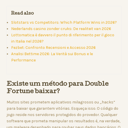
Read also
Slotstars vs Competitors: Which Platform Wins in 2026?
Nederlands casino zonder cruks: De realiteit van 2026
Lottomatica è davvero il punto di riferimento per il gioco
in Italia nel 2026?
Fezbet: Confronto Recensioni e Accesso 2026
Analisi Bettime 2026: La Verità sui Bonus e le
Performance
Existe um método para Double
Fortune baixar?
Muitos sites prometem aplicativos milagrosos ou „hacks“
para baixar que garantem vitórias. Esqueça isso. O código do
jogo reside nos servidores protegidos do provedor. Qualquer
software que prometa manipular os resultados é, na verdade,
um malware desenhado para roubar seus dados bancários. O