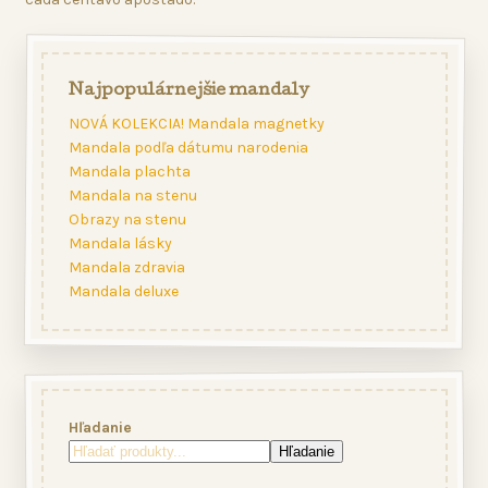
Najpopulárnejšie mandaly
NOVÁ KOLEKCIA! Mandala magnetky
Mandala podľa dátumu narodenia
Mandala plachta
Mandala na stenu
Obrazy na stenu
Mandala lásky
Mandala zdravia
Mandala deluxe
Hľadanie
Hľadanie