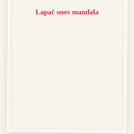
Lapač snov mandala