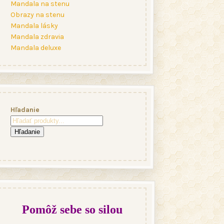
Mandala na stenu
Obrazy na stenu
Mandala lásky
Mandala zdravia
Mandala deluxe
Hľadanie
Hľadanie
Pomôž sebe so silou