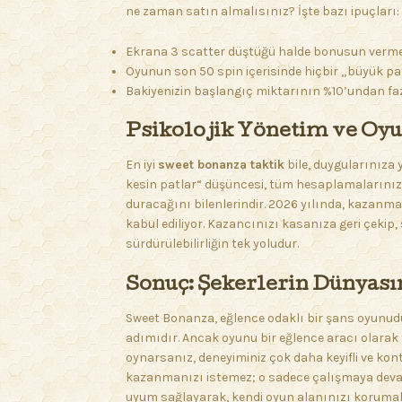
ne zaman satın almalısınız? İşte bazı ipuçları:
Ekrana 3 scatter düştüğü halde bonusun verme
Oyunun son 50 spin içerisinde hiçbir „büyük p
Bakiyenizin başlangıç miktarının %10’undan fa
Psikolojik Yönetim ve Oy
En iyi
sweet bonanza taktik
bile, duygularınıza
kesin patlar“ düşüncesi, tüm hesaplamalarınızı
duracağını bilenlerindir. 2026 yılında, kazanm
kabul ediliyor. Kazancınızı kasanıza geri çeki
sürdürülebilirliğin tek yoludur.
Sonuç: Şekerlerin Dünyası
Sweet Bonanza, eğlence odaklı bir şans oyunudur
adımıdır. Ancak oyunu bir eğlence aracı olarak 
oynarsanız, deneyiminiz çok daha keyifli ve kont
kazanmanızı istemez; o sadece çalışmaya devam
uyum sağlayarak, kendi oyun alanınızı korumak