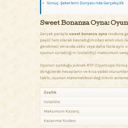
Sonuç: Şekerlerin Dünyasında Gerçekçilik
Sweet Bonanza Oyna: Oyun
Gerçek parayla
sweet bonanza oyna
moduna geç
pays) tam olarak kavradığınızdan emin olun. Gel
gerekmez; ekranda sekiz veya daha fazla aynı se
oyunun oynaklığını (volatility) maksimum seviy
Oyunun sunduğu yüksek RTP (Oyuncuya Dönüş Ora
döngülerde hesaplanır ve kısa vadeli oturumları
tablo, oyunun matematiksel dağılımını anlama
Özellik
Volatilite
Maksimum Kazanç
Kazanma Yüzdesi