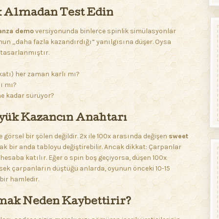
k Almadan Test Edin
anza demo
versiyonunda binlerce spinlik simülasyonlar
un „daha fazla kazandırdığı“ yanılgısına düşer. Oysa
tasarlanmıştır.
katı) her zaman karlı mı?
ı mı?
ne kadar sürüyor?
yük Kazancın Anahtarı
örsel bir şölen değildir. 2x ile 100x arasında değişen
sweet
ak bir anda tabloyu değiştirebilir. Ancak dikkat: Çarpanlar
saba katılır. Eğer o spin boş geçiyorsa, düşen 100x
sek çarpanların düştüğü anlarda, oyunun önceki 10-15
bir hamledir.
mak Neden Kaybettirir?