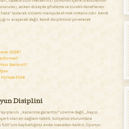
ları, sadece sizin merakınızı sömüren içerik üreticilerinin
nucuları, askeri düzeyde şifreleme ve sürekli denetlenen
 „hata“ bularak sistemi manipüle etmek imkansızdır. Kendi
ığını arayarak değil, kendi disiplininizi yöneterek
nteuer 2026?
 Performer?
 Your Bankroll?
lyse
l Portale 2026
yun Disiplini
ayışlarını „kazanma garantisi“ üzerine değil, „kayıp
çerli olan en sağlam taktik, bütçenizi oturumlara
itin %20’sini kaybettiğiniz anda masadan kalkın. Oyunun