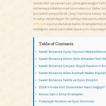
sembolleri ne zaman yan yana getireceğini tahm
zorlamaya odaklanmak zorundasınız. Şeker bomb
için belirli periyotlarda „boş“ spinlerle havayı
bırakıp veriye dayalı bir yaklaşımla oyunu okum
777.com
oyununda kendi bahis stratejilerinizi 
özelliğinin kasa üzerindeki baskısını ölçümleyin
Table of Contents
Sweet Bonanza Oyna: Oyunun Mekaniklerin
Sweet Bonanza Demo: Risk Almadan Test Ed
Sweet Bonanza Çarpan: Büyük Kazancın An
Sweet Bonanza Hilesi Aramak Neden Kaybett
Sweet Bonanza Taktik ve Oyun Disiplini
2026 Yılında Slot Dinamikleri Nasıl Değişti?
Bonus Satın Alma Stratejileri
Psikolojik Yönetim ve Oyun Kontrolü