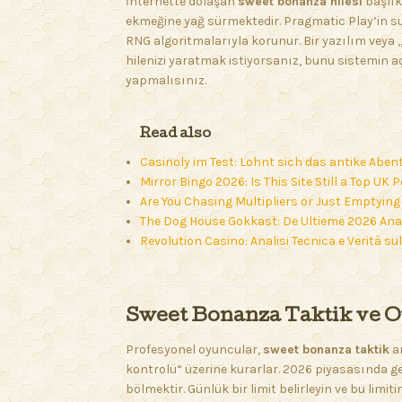
İnternette dolaşan
sweet bonanza hilesi
başlık
ekmeğine yağ sürmektedir. Pragmatic Play’in su
RNG algoritmalarıyla korunur. Bir yazılım veya
hilenizi yaratmak istiyorsanız, bunu sistemin aç
yapmalısınız.
Read also
Casinoly im Test: Lohnt sich das antike Abe
Mirror Bingo 2026: Is This Site Still a Top UK
Are You Chasing Multipliers or Just Emptying
The Dog House Gokkast: De Ultieme 2026 Ana
Revolution Casino: Analisi Tecnica e Verità su
Sweet Bonanza Taktik ve O
Profesyonel oyuncular,
sweet bonanza taktik
ar
kontrolü“ üzerine kurarlar. 2026 piyasasında ge
bölmektir. Günlük bir limit belirleyin ve bu lim