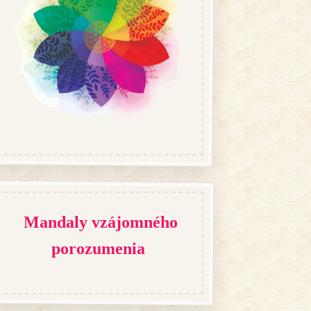
Mandaly vzájomného
porozumenia