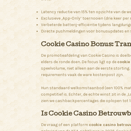
Latency reductie van 15% ten opzichte van de we
Exclusieve ‚App-Only‘ toernooien (drie keer pe
Verbeterde batterij-efficiëntie tijdens langdurig
Directe pushmeldingen voor bonusupdates en 
Cookie Casino Bonus: Tra
De promotieafdeling van Cookie Casino is doelb
elders de ronde doen. De focus ligt op de
cookie
speelvolume, niet alleen aan de eerste storting.
requirements vaak de ware kostenpost zijn.
Hun standaard welkomstaanbod (een 100% match
competitief is. Echter, de echte winst zit in de 
zien we cashbackpercentages die oplopen tot 15%
Is Cookie Casino Betrouwb
De vraag of een platform
cookie casino betro