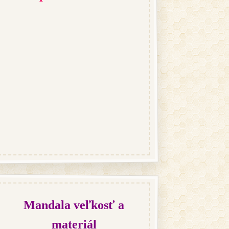
Mandala veľkosť a
materiál