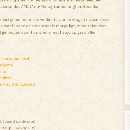
 Casino opereert onder een MGA-licentie, maar heeft een
 Nederlandse AML (Anti-Money Laundering) protocollen.
) getest door een verificatie aan te vragen na een kleine
, wat binnen de acceptabele marge ligt, maar zeker niet
 gehouden door hun snelle reactietijd op geschillen.
Betrouwbaarheid
taforma
line
nalysis
αίκτες στην Ελλάδα
iceerd op de site).
en (opt-out/opt-in).