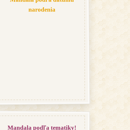
narodenia
Mandala podľa tematiky!