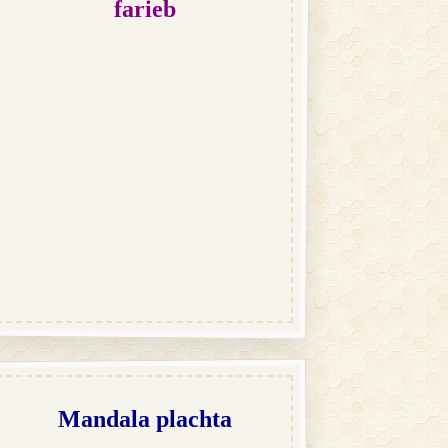
farieb
Mandala plachta