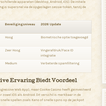
schillende apparaten (desktop, Android, iOS). De initiële
g is supersnel via de opgeslagen sessie-token, tenzij de
Beveiligingsniveau
2026 Update
Hoog
Biometrische optie toegevoegd
Zeer Hoog
Vingerafdruk/Face ID
integratie
Medium
Verbeterde spamfiltering
ive Ervaring Biedt Voordeel
ogressive Web App), maar Cookie Casino heeft geïnvesteerd
r zowel iOS als Android. Dit verschil is merkbaar in de
j snelle spellen zoals Keno of snelle spins op de jackpot