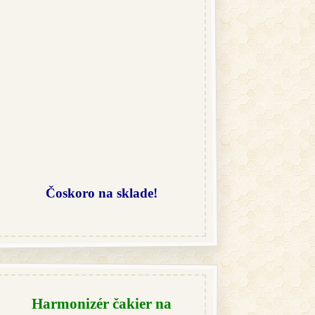
Čoskoro na sklade!
Harmonizér čakier na