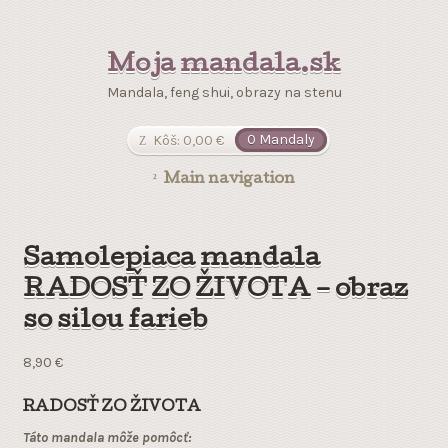
Moja mandala.sk
Mandala, feng shui, obrazy na stenu
Kôš:
0,00
€
0 Mandaly
Main navigation
Samolepiaca mandala
RADOSŤ ZO ŽIVOTA – obraz
so silou farieb
8,90
€
RADOSŤ ZO ŽIVOTA
Táto mandala môže pomôcť: