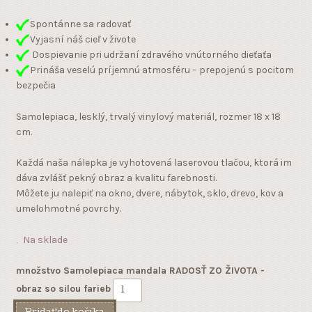
Spontánne sa radovať
Vyjasní náš cieľ v živote
Dospievanie pri udržaní zdravého vnútorného dieťaťa
Prináša veselú príjemnú atmosféru – prepojenú s pocitom
bezpečia
Samolepiaca, lesklý, trvalý vinylový materiál, rozmer 18 x 18
cm.
Každá naša nálepka je vyhotovená laserovou tlačou, ktorá im
dáva zvlášť pekný obraz a kvalitu farebnosti.
Môžete ju nalepiť na okno, dvere, nábytok, sklo, drevo, kov a
umelohmotné povrchy.
Na sklade
množstvo Samolepiaca mandala RADOSŤ ZO ŽIVOTA -
obraz so silou farieb