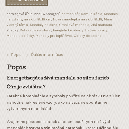
Pridať do košíka
Katalógové číslo:
hhs06
Kategórií:
harmonizér
,
Komunikácia
,
Mandala
na vzťahy
,
na sklo 18x18 cm
,
Nová samolepka na sklo 18x18
,
Mám
vlastný rámik
,
Mandaly na okno
,
Oranžová mandala
,
Žltá mandala
Značky:
Dekorácie na stenu
,
Energetické obrazy
,
Liečivé obrazy
,
Mandala obrázky
,
Mandaly pre lepší život
,
Obrazy do spálne
Popis
Ďalšie informácie
Popis
Energetizujúca živá mandala so silou farieb
Čím je zvláštna?
Farebné kombinácie
a
symboly
použité na obrázku nie sú len
náhodne nakreslené vzory, ako na väčšine spontánne
vytvorených mandalách.
Vzájomné pôsobenie farieb a foriem použitých na živých
mandalách
vytvára výnimočnú harmóniu
, ktorou
účinnejšie