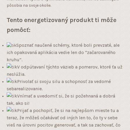
pôsobia na svoje okolie.
Tento energetizovaný produkt ti môže
pomôcť:
Spoznať naučené schémy, ktoré boli prevzaté, ale
ich opakovaná aplikácia vedie len do “začarovaného
kruhu”.
V odpútavaní týchto väzieb a pomerov, ktoré ťa už
neslúžia.
Privolať si svoju silu a schopnosť za vedomé
sebarealizovanie.
Vnímať a uvedomiť si, že si požehnaná a dobrá
tak, ako si!
Prijať a pochopiť, že si na najlepšom mieste tu a
teraz, že môžeš očakávať od iných len to, čo ty v sebe
vieš na úrovni pocitov generovať, a tak sa zachovať, čo