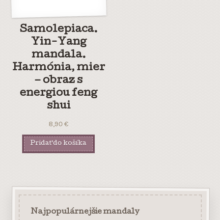
Samolepiaca.
Yin-Yang
mandala.
Harmónia, mier
– obraz s
energiou feng
shui
8,90
€
Pridať do košíka
Najpopulárnejšie mandaly