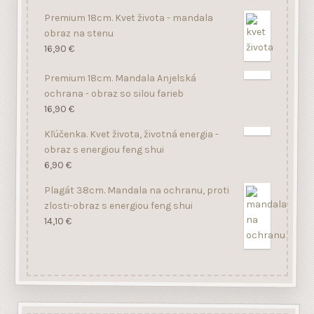
Premium 18cm. Kvet života - mandala
obraz na stenu
16,90
€
Premium 18cm. Mandala Anjelská
ochrana - obraz so silou farieb
16,90
€
Kľúčenka. Kvet života, životná energia -
obraz s energiou feng shui
6,90
€
Plagát 38cm. Mandala na ochranu, proti
zlosti-obraz s energiou feng shui
14,10
€