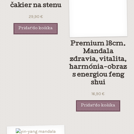
čakier na stenu
29,90
€
Pridať do košíka
Premium 18cm.
Mandala
zdravia, vitalita,
harmónia-obraz
s energiou feng
shui
16,90
€
Pridať do košíka