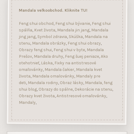
Mandala veľkoobchod. Kliknite TU!
Feng shui obchod
,
Feng shui bývanie
,
Feng shui
spálňa
,
Kvet života
,
Mandala jin jang
,
Mandala
jing jang
,
Symbol zdravia
,
Skúška
,
Mandala na
stenu
,
Mandala obrázky
,
Feng shui obrazy
,
Obrazy feng shui
,
Feng shui v byte
,
Mandala
Prešov
,
Mandala druhy
,
Feng šuej peniaze
,
Ako
otehotnieť
,
Láska
,
Fixky na antistresové
omaľovánky
,
Mandala čakier
,
Mandala kvet
života
,
Mandala omalovánky
,
Mandaly pre
deti
,
Mandala rodiny
,
Obraz lásky
,
Mandala, feng
shui blog
,
Obrazy do spálne
,
Dekorácie na stenu
,
Obrazy kvet života
,
Antistresové omaľovánky
,
Mandaly
,