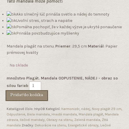
Táto mandala môže pomôcť:
Ako slnečný lúč prináša svetlo a nádej do temnoty
Uvoľní stres, strach a napätie
Pomáha pochopiť, že v každej výzve je ukryté ponaučenie
Prináša povzbudzujúce myšlienky
Mandala plagát na stenu.
Priemer
: 29,5 cm
Materiál
: Papier
prémiovej kvality
Na sklade
množstvo Plagát. Mandala ODPUSTENIE, NÁDEJ - obraz so
silou farieb
Pridať do košíka
Katalógové číslo:
hhp08
Kategórií:
harmonizér
,
nádej
,
Novy plagát 29 cm
,
Odpustenie
,
Biela mandala
,
Hnedá mandala
,
Mandala plagát
,
Mandala
zdravia, liečivé mandaly
,
Obrazy na stenu
,
Zelená mandala
,
Žltá
mandala
Značky:
Dekorácie na stenu
,
Energetické obrazy
,
Liečivé