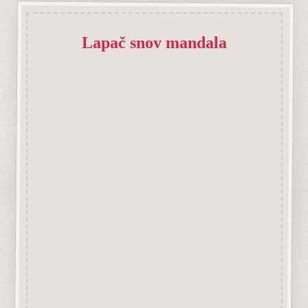
Mandaly s feng shui
Nová samolepka na sklo 18x18