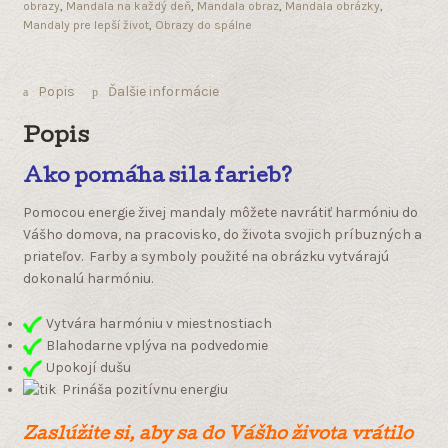
obrazy
,
Mandala na každý deň
,
Mandala obraz
,
Mandala obrázky
,
Mandaly pre lepší život
,
Obrazy do spálne
Popis
Ďalšie informácie
Popis
Ako pomáha sila farieb?
Pomocou energie živej mandaly môžete navrátiť harmóniu do
Vášho domova, na pracovisko, do života svojich príbuzných a
priateľov. Farby a symboly použité na obrázku vytvárajú
dokonalú harmóniu.
Vytvára harmóniu v miestnostiach
Blahodarne vplýva na podvedomie
Upokojí dušu
Prináša pozitívnu energiu
Zaslúžite si, aby sa do Vášho života vrátilo