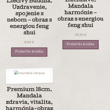
Exclusive.
Liečivý Buddha.
Mandala
Uzdravenie,
harmónie –
spojenie s
obraz s energiou
nebom – obraz s
feng shui
energiou feng
shui
36,90
€
8,90
€
Pridať do košíka
Pridať do košíka
Premium 18cm.
Mandala
zdravia, vitalita,
harmónia-obraz