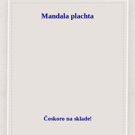
Mandala plachta
Čoskoro na sklade!
Harmonizér čakier na stenu a iné