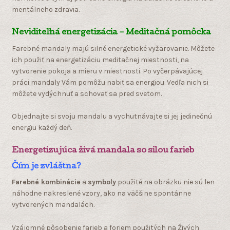
mentálneho zdravia.
Neviditeľná energetizácia – Meditačná pomôcka
Farebné mandaly majú silné energetické vyžarovanie. Môžete
ich použiť na energetizáciu meditačnej miestnosti, na
vytvorenie pokoja a mieru v miestnosti. Po vyčerpávajúcej
práci mandaly Vám pomôžu nabiť sa energiou. Vedľa nich si
môžete vydýchnuť a schovať sa pred svetom.
Objednajte si svoju mandalu a vychutnávajte si jej jedinečnú
energiu každý deň.
Energetizujúca živá mandala so silou farieb
Čím je zvláštna?
Farebné kombinácie
a
symboly
použité na obrázku nie sú len
náhodne nakreslené vzory, ako na väčšine spontánne
vytvorených mandalách.
Vzájomné pôsobenie farieb a foriem použitých na Živých