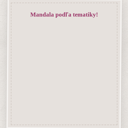
Mandaly vzájomného
porozumenia