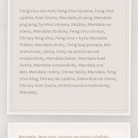
Prešov
,
Mandala druhy
,
Feng šuej peniaze
,
Ako
otehotnieť
,
Láska
,
Fixky na antistresové
omaľovánky
,
Mandala čakier
,
Mandala kvet
života
,
Mandala omalovánky
,
Mandaly pre
deti
,
Mandala rodiny
,
Obraz lásky
,
Mandala, feng
shui blog
,
Obrazy do spálne
,
Dekorácie na stenu
,
Obrazy kvet života
,
Antistresové omaľovánky
,
Mandaly
,
Mandala, feng shui, obrazy na stenu v Poľsku
Mandala témy
Platobné metódy