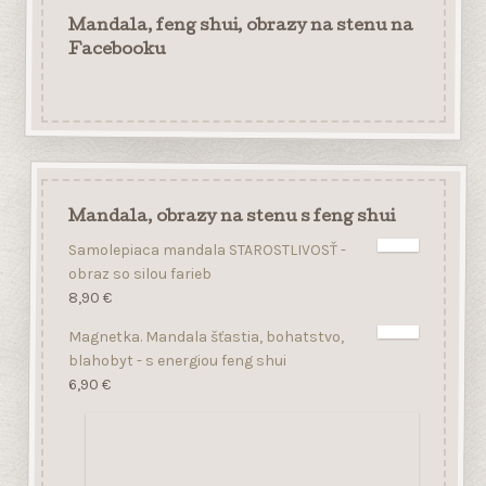
Mandala, obrazy na stenu s feng shui
Samolepiaca mandala STAROSTLIVOSŤ -
obraz so silou farieb
8,90
€
Magnetka. Mandala šťastia, bohatstvo,
blahobyt - s energiou feng shui
6,90
€