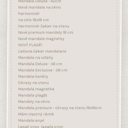
Nové mandala magnetky
NOVÝ PLAGÁT
Liečenie čakier mandalami
Mandala na vzťahy
Mandala Deluxe - 36 cm
Mandala Exclusive - 38 cm
Mandala kariéry
Obrazy na stenu
Mandala magnetka
Mandala plagát
Mandaly na okno
Mandala premium - obrazy na stenu 18x18cm
Mám vlastný rámik
Mandala anjel
Lapač snov, lapače snov
Skúšky, ľahšie učenie
Mandala lásky
Mandala na ochranu
Mandala bohatstva, mandala hojnosti
Mandala šťastia, mandala pre šťastie
Mandala zdravia, liečivé mandaly