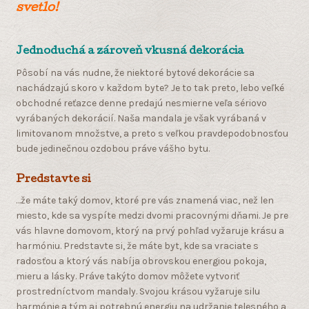
svetlo!
Jednoduchá a zároveň vkusná dekorácia
Pôsobí na vás nudne, že niektoré bytové dekorácie sa
nachádzajú skoro v každom byte? Je to tak preto, lebo veľké
obchodné reťazce denne predajú nesmierne veľa sériovo
vyrábaných dekorácií. Naša mandala je však vyrábaná v
limitovanom množstve, a preto s veľkou pravdepodobnosťou
bude jedinečnou ozdobou práve vášho bytu.
Predstavte si
…že máte taký domov, ktoré pre vás znamená viac, než len
miesto, kde sa vyspíte medzi dvomi pracovnými dňami. Je pre
vás hlavne domovom, ktorý na prvý pohľad vyžaruje krásu a
harmóniu. Predstavte si, že máte byt, kde sa vraciate s
radosťou a ktorý vás nabíja obrovskou energiou pokoja,
mieru a lásky. Práve takýto domov môžete vytvoriť
prostredníctvom mandaly. Svojou krásou vyžaruje silu
harmónie a tým aj potrebnú energiu na udržanie telesného a