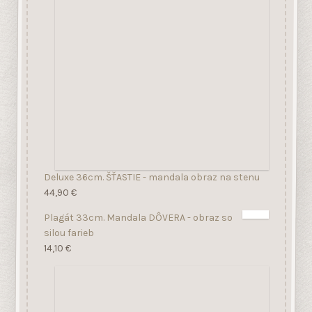
Deluxe 36cm. ŠŤASTIE - mandala obraz na stenu
44,90
€
Plagát 33cm. Mandala DÔVERA - obraz so
silou farieb
14,10
€