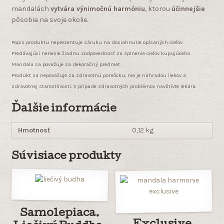
mandalách
vytvára výnimočnú harmóniu
, ktorou
účinnejšie
pôsobia na svoje okolie.
Popis produktu neprezentuje záruku na dosiahnutie opísaných cieľov.
Predávajúci nenesie žiadnu zodpovednosť za splnenie cieľov kupujúceho.
Mandala sa považuje za dekoračný predmet.
Produkt sa nepovažuje za zdravotnú pomôcku, nie je náhradou liekov a
zdravotnej starostlivosti. V prípade zdravotných problémov navštívte lekára.
Ďalšie informácie
Hmotnosť
0,12 kg
Súvisiace produkty
Samolepiaca.