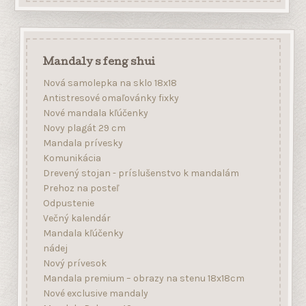
Antistresové omaľovánky fixky
Nové mandala kľúčenky
Novy plagát 29 cm
Mandala prívesky
Komunikácia
Drevený stojan - príslušenstvo k mandalám
Prehoz na posteľ
Odpustenie
Večný kalendár
Mandala kľúčenky
nádej
Nový prívesok
Mandala premium – obrazy na stenu 18x18cm
Nové exclusive mandaly
Mandala Deluxe - 42cm
Nová mandala na okno
harmonizér
na sklo 18x18 cm
Harmonizér čakier na stenu
Nové premium mandaly 18 cm