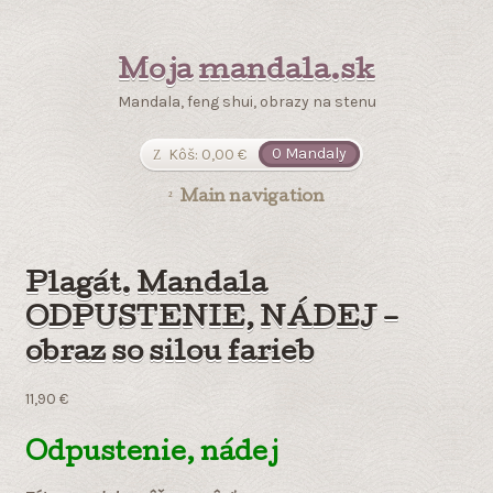
Moja mandala.sk
Mandala, feng shui, obrazy na stenu
Kôš:
0,00
€
0 Mandaly
Main navigation
Plagát. Mandala
ODPUSTENIE, NÁDEJ –
obraz so silou farieb
11,90
€
Odpustenie, nádej