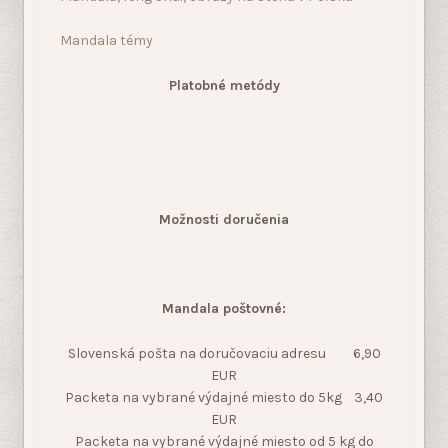
Možnosti doručenia
Mandala poštovné:
Slovenská pošta na doručovaciu adresu 6,90
EUR
Packeta na vybrané výdajné miesto do 5kg 3,40
EUR
Packeta na vybrané výdajné miesto od 5 kg do
10kg 5,60 EUR
Ak je celková suma objednávky 100 EUR alebo
vyššia, tak je poštovné zadarmo cez Packetu.
Mandala kontakt: