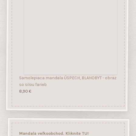
Samolepiaca mandala ÚSPECH, BLAHOBYT - obraz
so silou farieb
8,90
€
Mandala veľkoobchod. Kliknite TU!
Feng shui obchod
,
Feng shui bývanie
,
Feng shui
spálňa
,
Kvet života
,
Mandala jin jang
,
Mandala
jing jang
,
Symbol zdravia
,
Skúška
,
Mandala na
stenu
,
Mandala obrázky
,
Feng shui obrazy
,
Obrazy feng shui
,
Feng shui v byte
,
Mandala