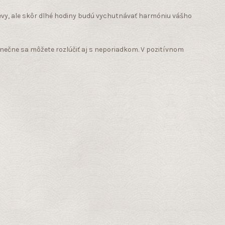
števy, ale skôr dlhé hodiny budú vychutnávať harmóniu vášho
onečne sa môžete rozlúčiť aj s neporiadkom. V pozitívnom