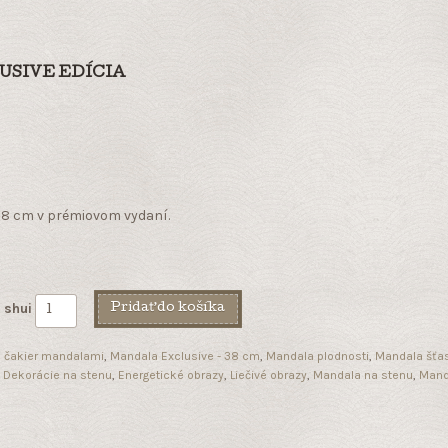
USIVE EDÍCIA
38 cm v prémiovom vydaní.
 shui
Pridať do košíka
e čakier mandalami
,
Mandala Exclusive - 38 cm
,
Mandala plodnosti
,
Mandala šťas
:
Dekorácie na stenu
,
Energetické obrazy
,
Liečivé obrazy
,
Mandala na stenu
,
Mand