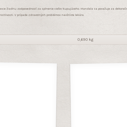
nesie žiadnu zodpovednosť za splnenie cieľov kupujúceho. Mandala sa považuje za dekorač
stlivosti. V prípade zdravotných problémov navštívte lekára.
0,690 kg