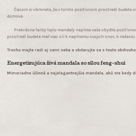
Časom si všimnete, že v tomto pozitívnom prostredí budete ove
domova.
Prekrásne farby tejto mandaly naplnia vaše obydlie pozitívnou
prostredí budete mať viac síl k naplneniu svojich snov, k riešeniu
Trochu majte radi aj sami seba a obdarujte sa s touto obdiv
Energetizujúca živá mandala so silou feng-shui
Mimoriadne účinná a najelegantnejšia mandala, akú ste kedy dr