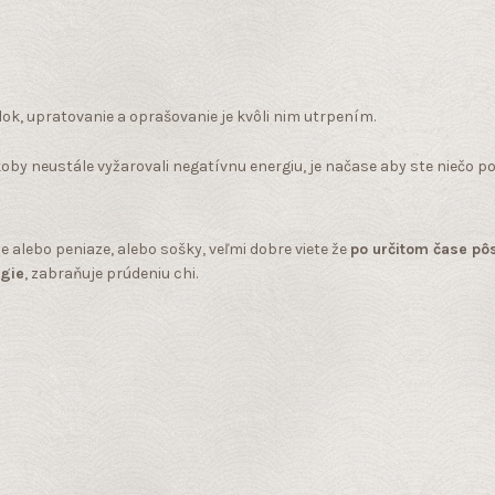
ok, upratovanie a oprašovanie je kvôli nim utrpením.
koby neustále vyžarovali negatívnu energiu, je načase aby ste niečo po
 alebo peniaze, alebo sošky, veľmi dobre viete že
po určitom čase p
rgie
, zabraňuje prúdeniu chi.