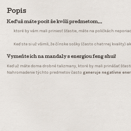
Popis
Keď už máte pocit že kvôli predmetom…
ktoré by vám mali priniesť šťastie, máte na poličkách neporiad
Keď ste si už všimli, že čínske sošky (často chatrnej kvality) a
Vymeňte ich na mandaly s energiou feng shui!
Keď už máte doma drobné talizmany, ktoré by mali prinášať šťastie
Nahromadenie týchto predmetov často
generuje negatívne ene