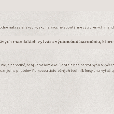
hodne nakreslené vzory, ako na väčšine spontánne vytvorených mand
 Živých mandalách
vytvára výnimočnú harmóniu
, ktor
nie je náhodné, že aj vo Vašom okolí je stále viac nervóznych a vyče
buzných a priateľov. Pomocou tisícročných techník feng-shui vytvár