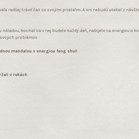
ľa radšej tráviť čas so svojimi priateľmi. A oni nebudú utekať z náv
 náladou, kochať sa v nej budete každý deň, nabijete sa energiou a k
 svojich problémov.
uhodnou mandalou s energiou feng shui!
žali v rukách