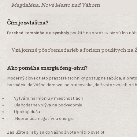
Magdaléna, Nové Mesto nad Váhom
Čím je zvláštna?
Farebné kombinácie
a
symboly
použité na obrázku nie sú len ná
Vzájomné pôsobenie farieb a foriem použitých na
Ako pomáha energia feng-shui?
Moderný človek tieto prastaré techniky postupne zabúda, a preto 
harmóniu do Vášho domova, na pracovisko, do života svojich prí
Vytvára harmóniu v miestnostiach
Blahodarne vplýva na podvedomie
Upokojí dušu
Neprenáša negatívnu energiu
Zaslúžite si, aby sa do Vášho života vrátilo svetlo!