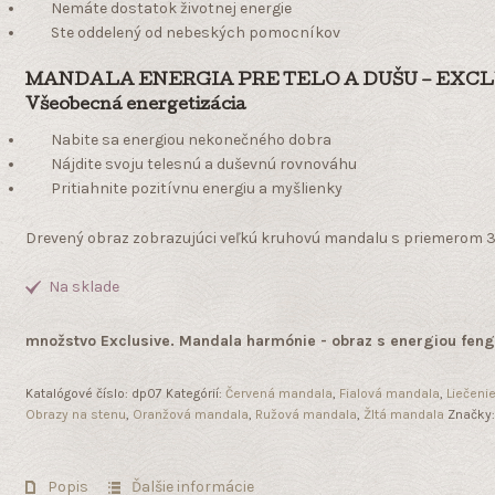
Nemáte dostatok životnej energie
Ste oddelený od nebeských pomocníkov
MANDALA ENERGIA PRE TELO A DUŠU – EXCL
Všeobecná energetizácia
Nabite sa energiou nekonečného dobra
Nájdite svoju telesnú a duševnú rovnováhu
Pritiahnite pozitívnu energiu a myšlienky
Drevený obraz zobrazujúci veľkú kruhovú mandalu s priemerom 
Na sklade
množstvo Exclusive. Mandala harmónie - obraz s energiou feng
Katalógové číslo:
dp07
Kategórií:
Červená mandala
,
Fialová mandala
,
Liečeni
Obrazy na stenu
,
Oranžová mandala
,
Ružová mandala
,
Žltá mandala
Značky
Popis
Ďalšie informácie