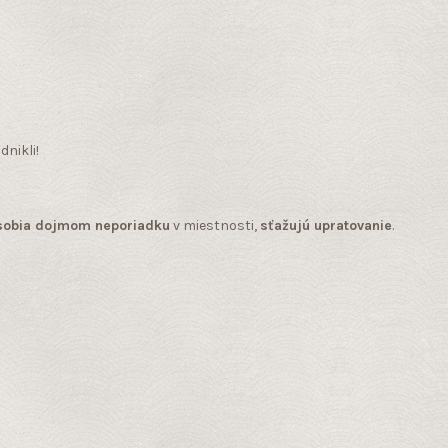
dnikli!
ôsobia dojmom neporiadku
v miestnosti,
sťažujú upratovanie
.