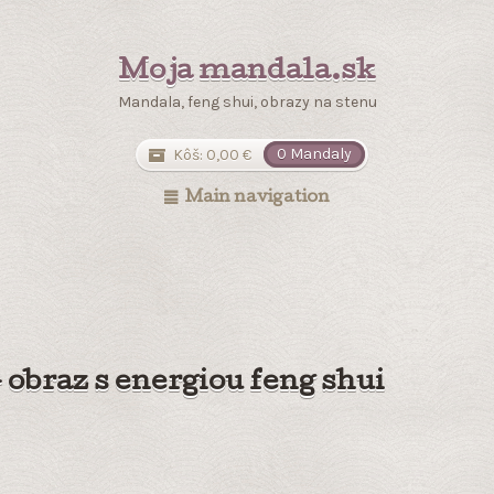
Moja mandala.sk
Mandala, feng shui, obrazy na stenu
Kôš:
0,00
€
0 Mandaly
Main navigation
obraz s energiou feng shui