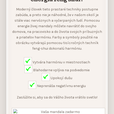
energia feng shui?
Moderný človek tieto prastaré techniky postupne
zabúda, a preto nie je náhodné, že v našom okolí je
stále viac nervóznych a vyčerpaných ľudí. Pomocou
energie živej mandaly môžete navrátiť do svojho
domova, na pracovisko a do života svojich príbuzných
a priateľov harmóniu. Farby a symboly použité na
obrázku vytvárajú pomocou tisícročných techník
feng-shui dokonalú harmóniu.
Vytvára harmóniu v miestnostiach
Blahodarne vplýva na podvedomie
Upokojí dušu
Neprenáša negatívnu energiu
Zaslúžite si, aby sa do Vášho života vrátilo svetlo!