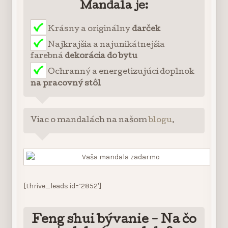
Mandala je:
Krásny a originálny
darček
Najkrajšia a najunikátnejšia
farebná
dekorácia do bytu
Ochranný a energetizujúci doplnok
na pracovný stôl
Viac o mandalách na našom
blogu
.
[thrive_leads id=’2852′]
Feng shui bývanie - Na čo