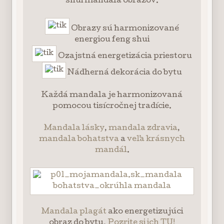
shui mandala obrazov.
Obrazy sú harmonizované
energiou feng shui
Ozajstná energetizácia priestoru
Nádherná dekorácia do bytu
Každá mandala je harmonizovaná
pomocou tisícročnej tradície.
Mandala lásky
,
mandala zdravia
,
mandala bohatstva
a
veľa krásnych
mandál
.
Mandala plagát
ako energetizujúci
obraz do bytu.
Pozrite si ich TU!