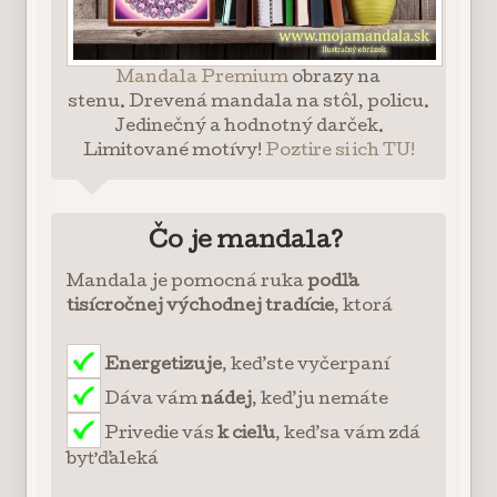
Mandala Premium
obrazy na
stenu. Drevená mandala na stôl, policu.
Jedinečný a hodnotný darček.
Limitované motívy!
Poztire si ich TU!
Čo je mandala?
Mandala je pomocná ruka
podľa
tisícročnej východnej tradície
, ktorá
Energetizuje
, keď ste vyčerpaní
Dáva vám
nádej
, keď ju nemáte
Privedie vás
k cieľu
, keď sa vám zdá
byť ďaleká