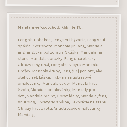
Mandala veľkoobchod. Kliknite TU!
Feng shui obchod
,
Feng shui bývanie
,
Feng shui
spálňa
,
Kvet života
,
Mandala jin jang
,
Mandala
jing jang
,
Symbol zdravia
,
Skúška
,
Mandala na
stenu
,
Mandala obrázky
,
Feng shui obrazy
,
Obrazy feng shui
,
Feng shui v byte
,
Mandala
Prešov
,
Mandala druhy
,
Feng šuej peniaze
,
Ako
otehotnieť
,
Láska
,
Fixky na antistresové
omaľovánky
,
Mandala čakier
,
Mandala kvet
života
,
Mandala omalovánky
,
Mandaly pre
deti
,
Mandala rodiny
,
Obraz lásky
,
Mandala, feng
shui blog
,
Obrazy do spálne
,
Dekorácie na stenu
,
Obrazy kvet života
,
Antistresové omaľovánky
,
Mandaly
,