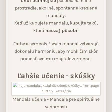
shui účinnejšie
pôsobia na naše
prostredie, ako iné, spontánne kreslené
mandaly.
Keď už kupujete mandalu, kupujte takú,
ktorá
naozaj pôsobí
!
Farby a symboly živých mandál vytvárajú
dokonalú harmóniu, aby mohli čím skôr
priniesť svojmu majiteľovi zmenu.
Ľahšie učenie - skúšky
Mandala učenia - Mandala pre spirituálne
vedomosti