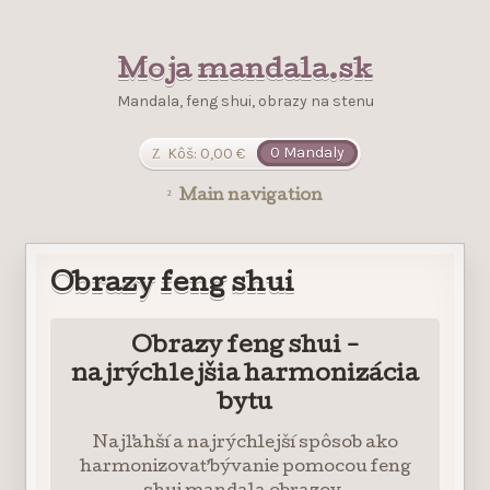
Moja mandala.sk
Mandala, feng shui, obrazy na stenu
Kôš:
0,00
€
0 Mandaly
Main navigation
Obrazy feng shui
Obrazy feng shui -
najrýchlejšia harmonizácia
bytu
Najľahší a najrýchlejší spôsob ako
harmonizovať bývanie pomocou feng