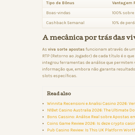
Tipo de Bônus
Vantagem 
Boas-vindas
100% sobre 
Cashback Semanal
10% de perd
A mecânica por trás das vi
As
viva sorte apostas
funcionam através de um 
RTP (Retorno ao Jogador) de cada título é o qu
integrou ferramentas de análise que permitem 
informação que, embora não garanta resultados f
slots específicas.
Read also
Winnita Recensioni e Analisi Casino 2026: Ve
N1Bet Casino Australia 2026: The Ultimate D
Bons Cassino: Análise Real sobre Apostas e
Coins Game Review 2026: Is deze crypto cas
Pub Casino Review: Is This UK Platform Wort