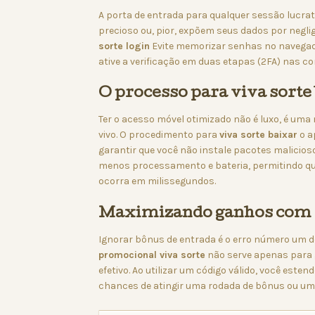
A porta de entrada para qualquer sessão lucra
precioso ou, pior, expõem seus dados por negli
sorte login
Evite memorizar senhas no navegado
ative a verificação em duas etapas (2FA) nas con
O processo para viva sorte 
Ter o acesso móvel otimizado não é luxo, é um
vivo. O procedimento para
viva sorte baixar
o a
garantir que você não instale pacotes malicio
menos processamento e bateria, permitindo que
ocorra em milissegundos.
Maximizando ganhos com c
Ignorar bônus de entrada é o erro número um de
promocional viva sorte
não serve apenas para 
efetivo. Ao utilizar um código válido, você est
chances de atingir uma rodada de bônus ou um mu