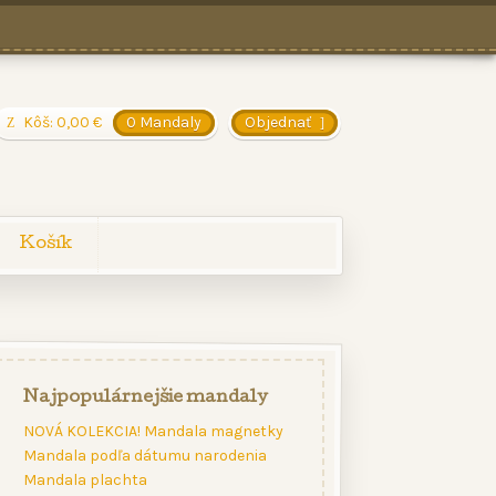
Kôš:
0,00
€
0 Mandaly
Objednať
Košík
Najpopulárnejšie mandaly
NOVÁ KOLEKCIA! Mandala magnetky
Mandala podľa dátumu narodenia
Mandala plachta