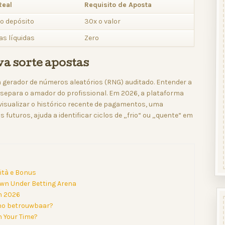
Real
Requisito de Aposta
o depósito
30x o valor
as líquidas
Zero
va sorte apostas
gerador de números aleatórios (RNG) auditado. Entender a
e separa o amador do profissional. Em 2026, a plataforma
visualizar o histórico recente de pagamentos, uma
uturos, ajuda a identificar ciclos de „frio“ ou „quente“ em
rità e Bonus
own Under Betting Arena
m 2026
ino betrouwbaar?
h Your Time?