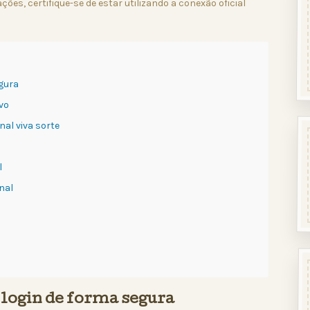
es, certifique-se de estar utilizando a conexão oficial
egura
ivo
al viva sorte
l
nal
 login de forma segura