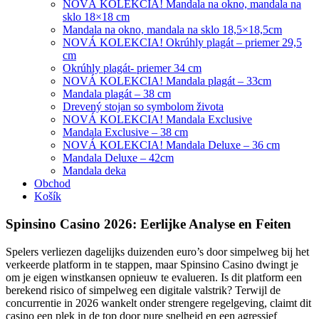
NOVÁ KOLEKCIA! Mandala na okno, mandala na
sklo 18×18 cm
Mandala na okno, mandala na sklo 18,5×18,5cm
NOVÁ KOLEKCIA! Okrúhly plagát – priemer 29,5
cm
Okrúhly plagát- priemer 34 cm
NOVÁ KOLEKCIA! Mandala plagát – 33cm
Mandala plagát – 38 cm
Drevený stojan so symbolom života
NOVÁ KOLEKCIA! Mandala Exclusive
Mandala Exclusive – 38 cm
NOVÁ KOLEKCIA! Mandala Deluxe – 36 cm
Mandala Deluxe – 42cm
Mandala deka
Obchod
Košík
Spinsino Casino 2026: Eerlijke Analyse en Feiten
Spelers verliezen dagelijks duizenden euro’s door simpelweg bij het
verkeerde platform in te stappen, maar Spinsino Casino dwingt je
om je eigen winstkansen opnieuw te evalueren. Is dit platform een
berekend risico of simpelweg een digitale valstrik? Terwijl de
concurrentie in 2026 wankelt onder strengere regelgeving, claimt dit
casino een plek in de top door pure snelheid en een agressief