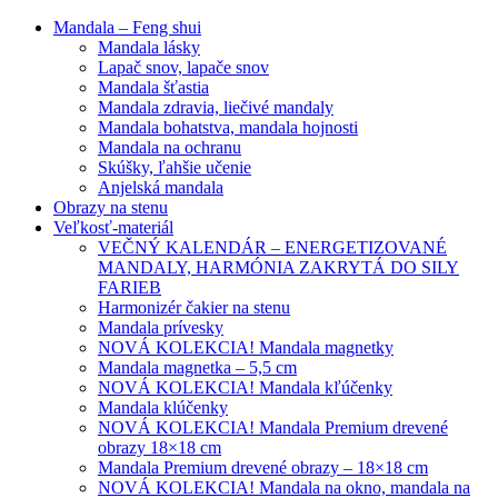
Mandala – Feng shui
Mandala lásky
Lapač snov, lapače snov
Mandala šťastia
Mandala zdravia, liečivé mandaly
Mandala bohatstva, mandala hojnosti
Mandala na ochranu
Skúšky, ľahšie učenie
Anjelská mandala
Obrazy na stenu
Veľkosť-materiál
VEČNÝ KALENDÁR – ENERGETIZOVANÉ
MANDALY, HARMÓNIA ZAKRYTÁ DO SILY
FARIEB
Harmonizér čakier na stenu
Mandala prívesky
NOVÁ KOLEKCIA! Mandala magnetky
Mandala magnetka – 5,5 cm
NOVÁ KOLEKCIA! Mandala kľúčenky
Mandala klúčenky
NOVÁ KOLEKCIA! Mandala Premium drevené
obrazy 18×18 cm
Mandala Premium drevené obrazy – 18×18 cm
NOVÁ KOLEKCIA! Mandala na okno, mandala na