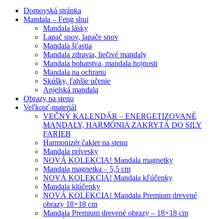
Domovská stránka
Mandala – Feng shui
Mandala lásky
Lapač snov, lapače snov
Mandala šťastia
Mandala zdravia, liečivé mandaly
Mandala bohatstva, mandala hojnosti
Mandala na ochranu
Skúšky, ľahšie učenie
Anjelská mandala
Obrazy na stenu
Veľkosť-materiál
VEČNÝ KALENDÁR – ENERGETIZOVANÉ
MANDALY, HARMÓNIA ZAKRYTÁ DO SILY
FARIEB
Harmonizér čakier na stenu
Mandala prívesky
NOVÁ KOLEKCIA! Mandala magnetky
Mandala magnetka – 5,5 cm
NOVÁ KOLEKCIA! Mandala kľúčenky
Mandala klúčenky
NOVÁ KOLEKCIA! Mandala Premium drevené
obrazy 18×18 cm
Mandala Premium drevené obrazy – 18×18 cm