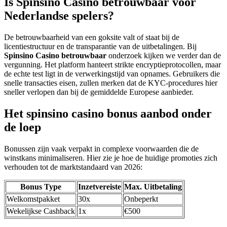
Is Spinsino Casino betrouwbaar voor
Nederlandse spelers?
De betrouwbaarheid van een goksite valt of staat bij de
licentiestructuur en de transparantie van de uitbetalingen. Bij
Spinsino Casino betrouwbaar
onderzoek kijken we verder dan de
vergunning. Het platform hanteert strikte encryptieprotocollen, maar
de echte test ligt in de verwerkingstijd van opnames. Gebruikers die
snelle transacties eisen, zullen merken dat de KYC-procedures hier
sneller verlopen dan bij de gemiddelde Europese aanbieder.
Het spinsino casino bonus aanbod onder
de loep
Bonussen zijn vaak verpakt in complexe voorwaarden die de
winstkans minimaliseren. Hier zie je hoe de huidige promoties zich
verhouden tot de marktstandaard van 2026:
Bonus Type
Inzetvereiste
Max. Uitbetaling
Welkomstpakket
30x
Onbeperkt
Wekelijkse Cashback
1x
€500