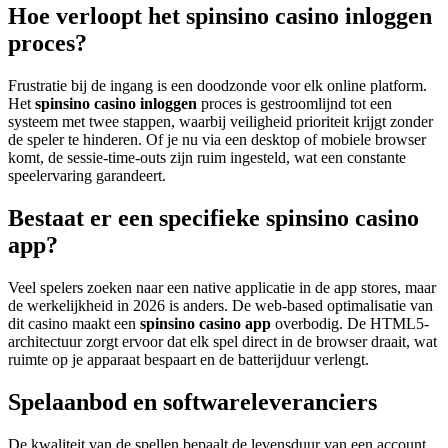
Hoe verloopt het spinsino casino inloggen
proces?
Frustratie bij de ingang is een doodzonde voor elk online platform.
Het
spinsino casino inloggen
proces is gestroomlijnd tot een
systeem met twee stappen, waarbij veiligheid prioriteit krijgt zonder
de speler te hinderen. Of je nu via een desktop of mobiele browser
komt, de sessie-time-outs zijn ruim ingesteld, wat een constante
speelervaring garandeert.
Bestaat er een specifieke spinsino casino
app?
Veel spelers zoeken naar een native applicatie in de app stores, maar
de werkelijkheid in 2026 is anders. De web-based optimalisatie van
dit casino maakt een
spinsino casino app
overbodig. De HTML5-
architectuur zorgt ervoor dat elk spel direct in de browser draait, wat
ruimte op je apparaat bespaart en de batterijduur verlengt.
Spelaanbod en softwareleveranciers
De kwaliteit van de spellen bepaalt de levensduur van een account.