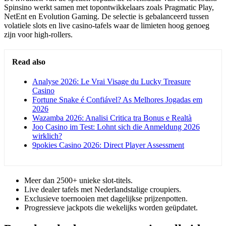
Spinsino werkt samen met topontwikkelaars zoals Pragmatic Play,
NetEnt en Evolution Gaming. De selectie is gebalanceerd tussen
volatiele slots en live casino-tafels waar de limieten hoog genoeg
zijn voor high-rollers.
Read also
Analyse 2026: Le Vrai Visage du Lucky Treasure
Casino
Fortune Snake é Confiável? As Melhores Jogadas em
2026
Wazamba 2026: Analisi Critica tra Bonus e Realtà
Joo Casino im Test: Lohnt sich die Anmeldung 2026
wirklich?
9pokies Casino 2026: Direct Player Assessment
Meer dan 2500+ unieke slot-titels.
Live dealer tafels met Nederlandstalige croupiers.
Exclusieve toernooien met dagelijkse prijzenpotten.
Progressieve jackpots die wekelijks worden geüpdatet.