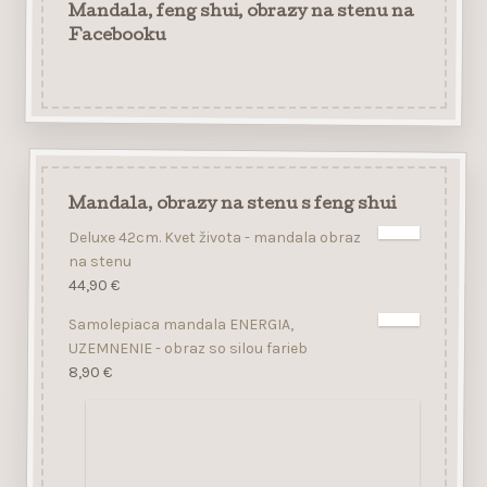
Mandala, feng shui, obrazy na stenu na
Facebooku
Mandala, obrazy na stenu s feng shui
Deluxe 42cm. Kvet života - mandala obraz
na stenu
44,90
€
Samolepiaca mandala ENERGIA,
UZEMNENIE - obraz so silou farieb
8,90
€