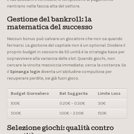
rientrano nella fascia alta del settore.
Gestione del bankroll: la
matematica del successo
Nessun bonus può salvare un giocatore che non sa quando
fermarsi. La gestione del capitale non è un optional. Dividere il
proprio budget in sessioni da 50 unità è la strategia base per
sopravvivere alla varianza delle slot. Quando giochi, non
cercare la vincita massiccia immediata; cerca la costanza. Se
il
Spinanga login
diventa un’abitudine compulsiva per
recuperare perdite, sei già fuori gioco.
Budget Giornaliero
Bet Suggerita
Limite Loss
100€
0.20€ – 0.50€
30€
500€
1.00€ – 2.00€
150€
Selezione giochi: qualità contro