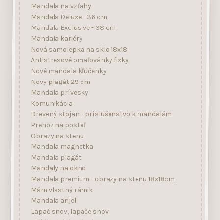
Mandala na vzťahy
Mandala Deluxe - 36 cm
Mandala Exclusive - 38 cm
Mandala kariéry
Nová samolepka na sklo 18x18
Antistresové omaľovánky fixky
Nové mandala kľúčenky
Novy plagát 29 cm
Mandala prívesky
Komunikácia
Drevený stojan - príslušenstvo k mandalám
Prehoz na posteľ
Obrazy na stenu
Mandala magnetka
Mandala plagát
Mandaly na okno
Mandala premium - obrazy na stenu 18x18cm
Mám vlastný rámik
Mandala anjel
Lapač snov, lapače snov