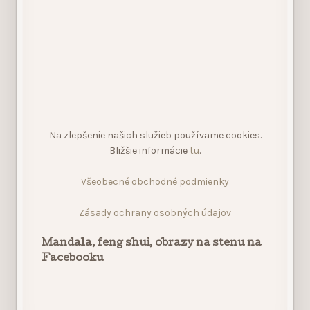
Na zlepšenie našich služieb používame cookies.
Bližšie informácie
tu
.
Všeobecné obchodné podmienky
Zásady ochrany osobných údajov
Mandala, feng shui, obrazy na stenu na
Facebooku