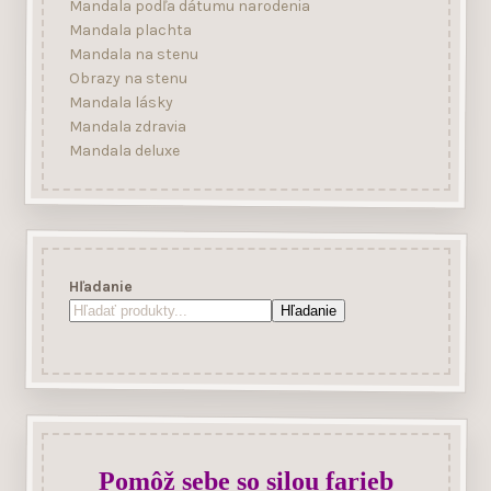
Mandala podľa dátumu narodenia
Mandala plachta
Mandala na stenu
Obrazy na stenu
Mandala lásky
Mandala zdravia
Mandala deluxe
Hľadanie
Hľadanie
Pomôž sebe so silou farieb