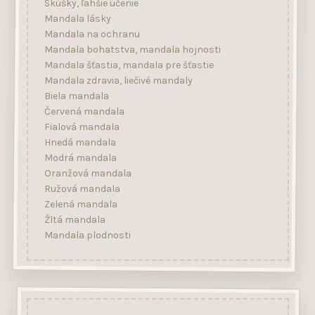
Skúšky, ľahšie učenie
Mandala lásky
Mandala na ochranu
Mandala bohatstva, mandala hojnosti
Mandala šťastia, mandala pre šťastie
Mandala zdravia, liečivé mandaly
Biela mandala
Červená mandala
Fialová mandala
Hnedá mandala
Modrá mandala
Oranžová mandala
Ružová mandala
Zelená mandala
Žltá mandala
Mandala plodnosti