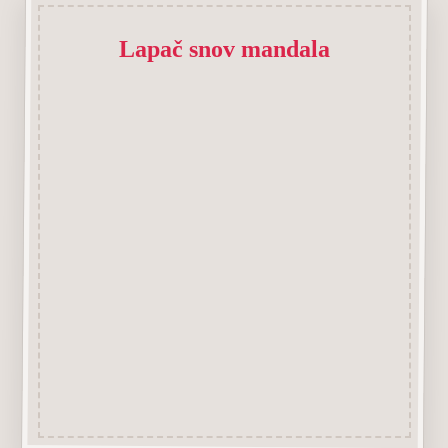
Lapač snov mandala