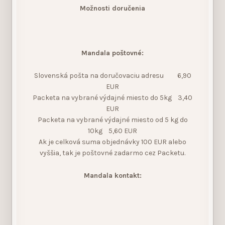
Možnosti doručenia
Mandala poštovné:
Slovenská pošta na doručovaciu adresu 6,90
EUR
Packeta na vybrané výdajné miesto do 5kg 3,40
EUR
Packeta na vybrané výdajné miesto od 5 kg do
10kg 5,60 EUR
Ak je celková suma objednávky 100 EUR alebo
vyššia, tak je poštovné zadarmo cez Packetu.
Mandala kontakt: