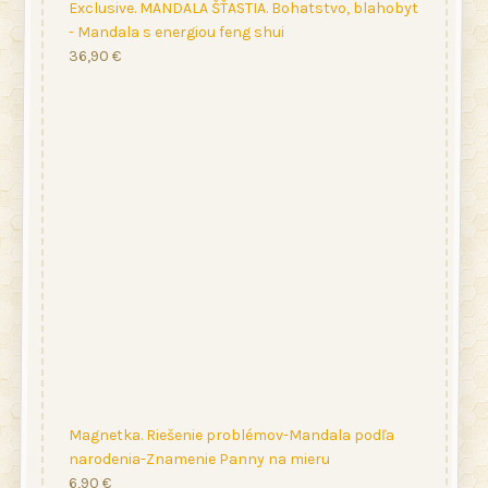
Exclusive. MANDALA ŠŤASTIA. Bohatstvo, blahobyt
- Mandala s energiou feng shui
36,90
€
Magnetka. Riešenie problémov-Mandala podľa
narodenia-Znamenie Panny na mieru
6,90
€