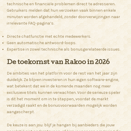
technische en financiële problemen direct te adresseren.
Gebruikers melden dat hun verzoeken vaak binnen enkele
minuten worden afgehandeld, zonder doorverwijzingen naar
irrelevante FAQ-pagina’s.
Directe chatfunctie met echte medewerkers.
Geen automatische antwoord-loops.
Expertise in zowel technische als bonusgerelateerde issues.
De toekomst van Rakoo in 2026
De ambities van het platform voor de rest van het jaar zijn
duidelijk. Ze blijven investeren in hun eigen software-engine,
wat betekent dat we in de komende maanden nog meer
exclusieve titels kunnen verwachten. Voor de serieuze speler
is dit het moment om in te stappen, voordat de markt
verzadigd raakt en de bonusvoorwaarden mogelijk worden
aangescherpt.
De keuze is aan jou: blijf je hangen bij aanbieders die jouw