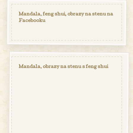
Mandala, feng shui, obrazy na stenu na
Facebooku
Mandala, obrazy na stenu s feng shui