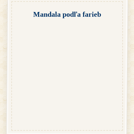
Mandala podľa farieb