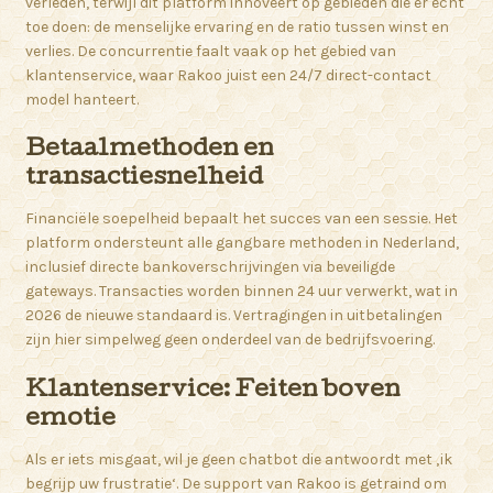
verleden, terwijl dit platform innoveert op gebieden die er echt
toe doen: de menselijke ervaring en de ratio tussen winst en
verlies. De concurrentie faalt vaak op het gebied van
klantenservice, waar Rakoo juist een 24/7 direct-contact
model hanteert.
Betaalmethoden en
transactiesnelheid
Financiële soepelheid bepaalt het succes van een sessie. Het
platform ondersteunt alle gangbare methoden in Nederland,
inclusief directe bankoverschrijvingen via beveiligde
gateways. Transacties worden binnen 24 uur verwerkt, wat in
2026 de nieuwe standaard is. Vertragingen in uitbetalingen
zijn hier simpelweg geen onderdeel van de bedrijfsvoering.
Klantenservice: Feiten boven
emotie
Als er iets misgaat, wil je geen chatbot die antwoordt met ‚ik
begrijp uw frustratie‘. De support van Rakoo is getraind om