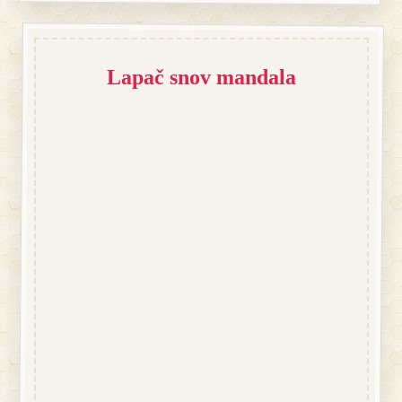
Lapač snov mandala