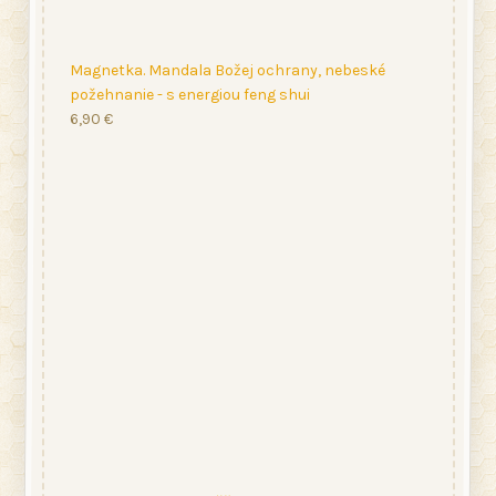
Magnetka. Mandala Božej ochrany, nebeské
požehnanie - s energiou feng shui
6,90
€