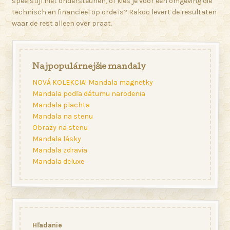
speelstijl niet ondersteunen, of kies je voor een omgeving die
technisch en financieel op orde is? Rakoo levert de resultaten
waar de rest alleen over praat.
Najpopulárnejšie mandaly
NOVÁ KOLEKCIA! Mandala magnetky
Mandala podľa dátumu narodenia
Mandala plachta
Mandala na stenu
Obrazy na stenu
Mandala lásky
Mandala zdravia
Mandala deluxe
Hľadanie