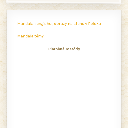
Mandala, feng shui, obrazy na stenu v Poľsku
Mandala témy
Platobné metódy