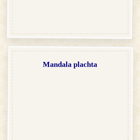
Mandala plachta