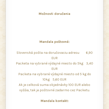
Možnosti doručenia
Mandala poštovné:
Slovenská pošta na doručovaciu adresu 6,90
EUR
Packeta na vybrané výdajné miesto do 5kg 3,40
EUR
Packeta na vybrané výdajné miesto od 5 kg do
10kg 5,60 EUR
Ak je celková suma objednávky 100 EUR alebo
vyššia, tak je poštovné zadarmo cez Packetu.
Mandala kontakt: