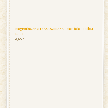
Magnetka. ANJELSKÁ OCHRANA - Mandala so silou
farieb
6,90
€