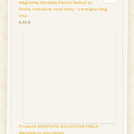
Magnetka. Mandala šťastia. Radosť zo
života, motivácia, nové cesty - s energiou feng
shui
6,90
€
Prívesok. KREATIVITA, KOLEKTÍVNA PRÁCA
- Mandala so silou farieb
14,90
€
Magnetka. Správne rozhodnutie. Zrelé
myšlienky - Mandala s energiou feng shui
6,90
€
Magnetka. Nový začiatok-Mandala podľa
narodenia-Znamenie Kozorožca na mieru
6,90
€