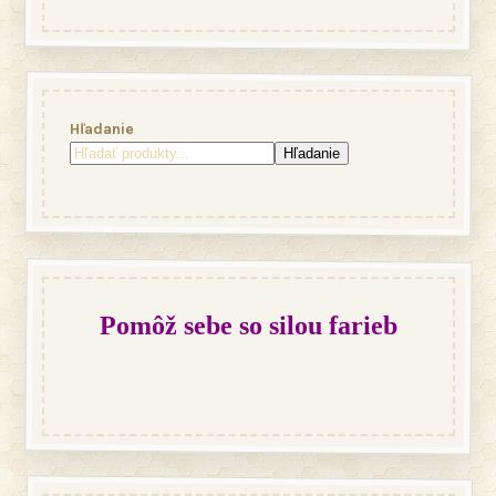
Hľadanie
Hľadanie
Pomôž sebe so silou farieb