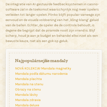
De integratie van AI-gestuurde feedbacksystemen in casino-
software zal in de toekomst waarschijnlijk nog meer spelers
verleiden tot langer spelen. Plinko blijft populair vanwege zijn
eenvoud en de visuele voldoening van het ‚kling-klang‘ geluid
van de ballen. Echter, de speler die de controle behoudt, is
degene die begrijpt dat de piramide nooit zijn vriend is. Blijf
scherp, houd je aan je budget en behandel elke inzet als een
bewuste keuze, niet als een gok op geluk.
Najpopulárnejšie mandaly
NOVÁ KOLEKCIA! Mandala magnetky
Mandala podľa dátumu narodenia
Mandala plachta
Mandala na stenu
Obrazy na stenu
Mandala lásky
Mandala zdravia
Mandala deluxe