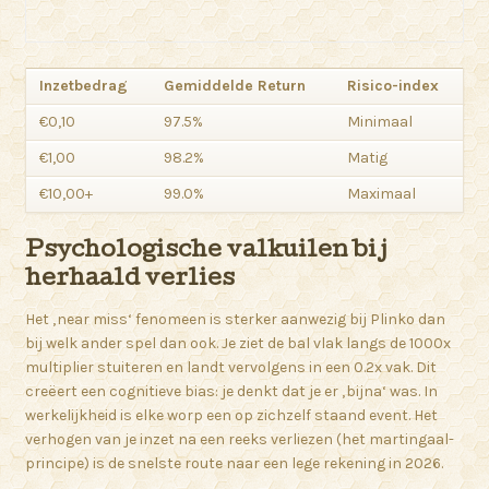
Inzetbedrag
Gemiddelde Return
Risico-index
€0,10
97.5%
Minimaal
€1,00
98.2%
Matig
€10,00+
99.0%
Maximaal
Psychologische valkuilen bij
herhaald verlies
Het ‚near miss‘ fenomeen is sterker aanwezig bij Plinko dan
bij welk ander spel dan ook. Je ziet de bal vlak langs de 1000x
multiplier stuiteren en landt vervolgens in een 0.2x vak. Dit
creëert een cognitieve bias: je denkt dat je er ‚bijna‘ was. In
werkelijkheid is elke worp een op zichzelf staand event. Het
verhogen van je inzet na een reeks verliezen (het martingaal-
principe) is de snelste route naar een lege rekening in 2026.