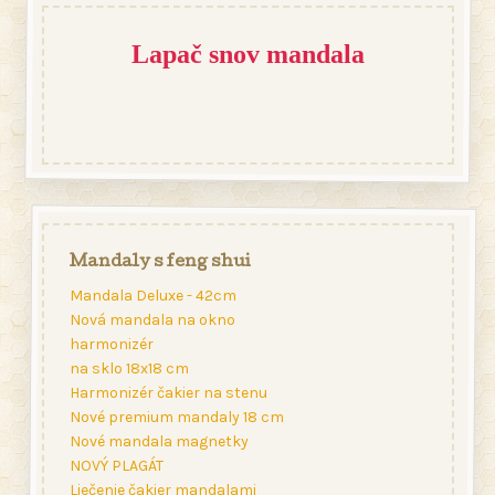
Lapač snov mandala
Mandaly s feng shui
Mandala Deluxe - 42cm
Nová mandala na okno
harmonizér
na sklo 18x18 cm
Harmonizér čakier na stenu
Nové premium mandaly 18 cm
Nové mandala magnetky
NOVÝ PLAGÁT
Liečenie čakier mandalami