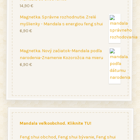
Mandala veľkoobchod. Kliknite TU!
Feng shui obchod
,
Feng shui bývanie
,
Feng shui
spálňa
,
Kvet života
,
Mandala jin jang
,
Mandala
jing jang
,
Symbol zdravia
,
Skúška
,
Mandala na
stenu
,
Mandala obrázky
,
Feng shui obrazy
,
Obrazy feng shui
,
Feng shui v byte
,
Mandala
Prešov
,
Mandala druhy
,
Feng šuej peniaze
,
Ako
otehotnieť
,
Láska
,
Fixky na antistresové
omaľovánky
,
Mandala čakier
,
Mandala kvet
života
,
Mandala omalovánky
,
Mandaly pre
deti
,
Mandala rodiny
,
Obraz lásky
,
Mandala, feng
shui blog
,
Obrazy do spálne
,
Dekorácie na stenu
,
Obrazy kvet života
,
Antistresové omaľovánky
,
Mandaly
,