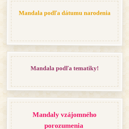
Mandala podľa dátumu narodenia
Mandala podľa tematiky!
Mandaly vzájomného
porozumenia