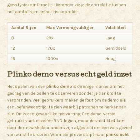
geen fysieke interactie. Hieronder zie je de correlatie tussen
het aantal rijen en het risicoprofiel:
Aantal Rijen
Max Vermenigvuldiger
Volatiliteit
8
29x
Laag
12
170x
Gemiddeld
16
1000x
Hoog
Plinko demo versus echt geld inzet
Het spelen van een
plinko demo
is de enige manier om het
gedrag van de ballen te observeren zonder je bankroll te
verbranden. Veel gebruikers maken de fout om de demo als
een ‚oefenwedstrijd‘ te zien waarbij patronen te herkennen
zijn. Dit is een gevaarlijke misvatting. Een demo-versie
gebruikt vaak dezelfde RNG-logica, maar de volatiliteit kan
door de ontwikkelaar anders zijn afgesteld om een vals gevoel
van winst te creëren. Wanneer je overstapt naar
plinko echt