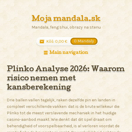
Moja mandala.sk
Mandala, feng shui, obrazy na stenu
Kôš:
0,00
€
0 Mandaly
Main navigation
Plinko Analyse 2026: Waarom
risico nemen met
kansberekening
Drie ballen vallen tegelijk, raken dezelfde pin en landen in
compleet verschillende vakken: dat is de brute willekeur die
Plinko tot de meest verslavende mechaniek in het huidige
casino-aanbod maakt. Wie denkt dat dit spel draait om
behendigheid of voorspelbaarheid, is al verloren voordat de