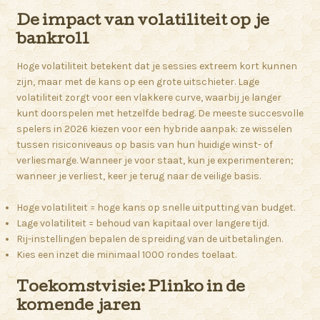
De impact van volatiliteit op je
bankroll
Hoge volatiliteit betekent dat je sessies extreem kort kunnen
zijn, maar met de kans op een grote uitschieter. Lage
volatiliteit zorgt voor een vlakkere curve, waarbij je langer
kunt doorspelen met hetzelfde bedrag. De meeste succesvolle
spelers in 2026 kiezen voor een hybride aanpak: ze wisselen
tussen risiconiveaus op basis van hun huidige winst- of
verliesmarge. Wanneer je voor staat, kun je experimenteren;
wanneer je verliest, keer je terug naar de veilige basis.
Hoge volatiliteit = hoge kans op snelle uitputting van budget.
Lage volatiliteit = behoud van kapitaal over langere tijd.
Rij-instellingen bepalen de spreiding van de uitbetalingen.
Kies een inzet die minimaal 1000 rondes toelaat.
Toekomstvisie: Plinko in de
komende jaren