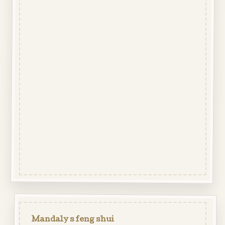
Mandaly s feng shui