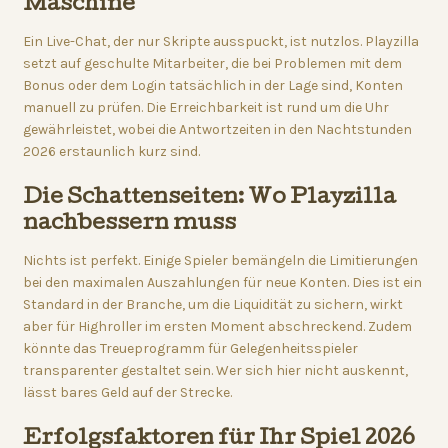
Maschine
Ein Live-Chat, der nur Skripte ausspuckt, ist nutzlos. Playzilla
setzt auf geschulte Mitarbeiter, die bei Problemen mit dem
Bonus oder dem Login tatsächlich in der Lage sind, Konten
manuell zu prüfen. Die Erreichbarkeit ist rund um die Uhr
gewährleistet, wobei die Antwortzeiten in den Nachtstunden
2026 erstaunlich kurz sind.
Die Schattenseiten: Wo Playzilla
nachbessern muss
Nichts ist perfekt. Einige Spieler bemängeln die Limitierungen
bei den maximalen Auszahlungen für neue Konten. Dies ist ein
Standard in der Branche, um die Liquidität zu sichern, wirkt
aber für Highroller im ersten Moment abschreckend. Zudem
könnte das Treueprogramm für Gelegenheitsspieler
transparenter gestaltet sein. Wer sich hier nicht auskennt,
lässt bares Geld auf der Strecke.
Erfolgsfaktoren für Ihr Spiel 2026