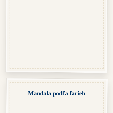
Mandala podľa farieb