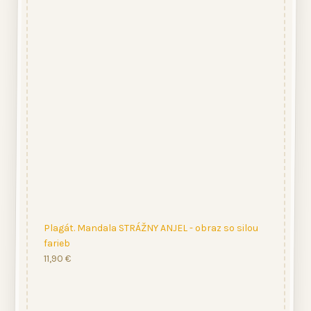
Plagát. Mandala STRÁŽNY ANJEL - obraz so silou
farieb
11,90
€