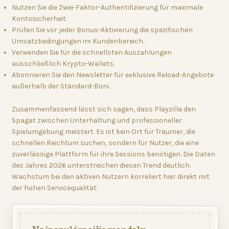
Nutzen Sie die Zwei-Faktor-Authentifizierung für maximale
Kontosicherheit.
Prüfen Sie vor jeder Bonus-Aktivierung die spezifischen
Umsatzbedingungen im Kundenbereich.
Verwenden Sie für die schnellsten Auszahlungen
ausschließlich Krypto-Wallets.
Abonnieren Sie den Newsletter für exklusive Reload-Angebote
außerhalb der Standard-Boni.
Zusammenfassend lässt sich sagen, dass Playzilla den
Spagat zwischen Unterhaltung und professioneller
Spielumgebung meistert. Es ist kein Ort für Träumer, die
schnellen Reichtum suchen, sondern für Nutzer, die eine
zuverlässige Plattform für ihre Sessions benötigen. Die Daten
des Jahres 2026 unterstreichen diesen Trend deutlich:
Wachstum bei den aktiven Nutzern korreliert hier direkt mit
der hohen Servicequalität.