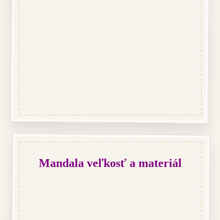
Mandala veľkosť a materiál