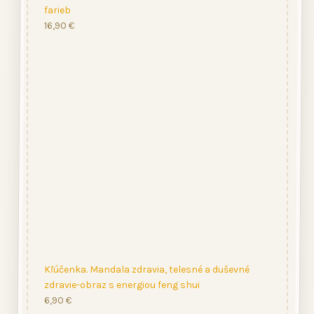
farieb
16,90
€
Kľúčenka. Mandala zdravia, telesné a duševné
zdravie-obraz s energiou feng shui
6,90
€