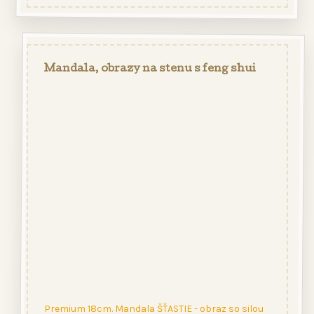
Mandala, obrazy na stenu s feng shui
Premium 18cm. Mandala ŠŤASTIE - obraz so silou