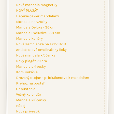
Nové mandala magnetky
NOVÝ PLAGÁT
Liečenie čakier mandalami
Mandala na vzťahy
Mandala Deluxe - 36 cm
Mandala Exclusive - 38 cm
Mandala kariéry
Nová samolepka na sklo 18x18
Antistresové omaľovánky fixky
Nové mandala kľúčenky
Novy plagát 29 cm
Mandala prívesky
Komunikácia
Drevený stojan - príslušenstvo k mandalám
Prehoz na posteľ
Odpustenie
Večný kalendár
Mandala kľúčenky
nádej
Nový prívesok