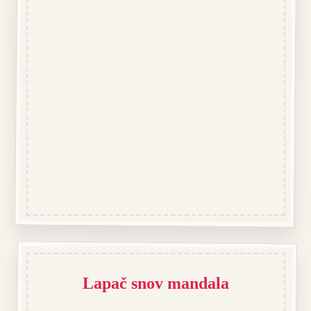
Lapač snov mandala