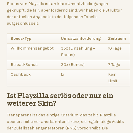
Bonus von Playzilla ist an klare Umsatzbedingungen
geknüpft, die fair, aber fordernd sind. Wir haben die Struktur
der aktuellen Angebote in der folgenden Tabelle
aufgeschlüsselt:
Bonus-Typ
Umsatzanforderung
Zeitraum
Willkommensangebot
35x (Einzahlung +
10 Tage
Bonus)
Reload-Bonus
30x (Bonus)
7 Tage
Cashback
1x
Kein
Limit
Ist Playzilla seriös oder nur ein
weiterer Skin?
Transparenz ist das einzige Kriterium, das zählt. Playzilla
operiert mit einer anerkannten Lizenz, die regelmäßige Audits
der Zufallszahlengeneratoren (RNG) vorschreibt. Die