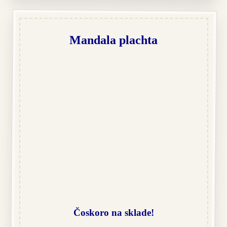
Mandala plachta
Čoskoro na sklade!