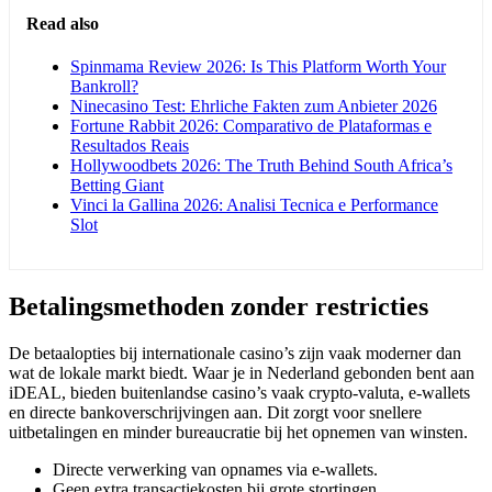
Read also
Spinmama Review 2026: Is This Platform Worth Your
Bankroll?
Ninecasino Test: Ehrliche Fakten zum Anbieter 2026
Fortune Rabbit 2026: Comparativo de Plataformas e
Resultados Reais
Hollywoodbets 2026: The Truth Behind South Africa’s
Betting Giant
Vinci la Gallina 2026: Analisi Tecnica e Performance
Slot
Betalingsmethoden zonder restricties
De betaalopties bij internationale casino’s zijn vaak moderner dan
wat de lokale markt biedt. Waar je in Nederland gebonden bent aan
iDEAL, bieden buitenlandse casino’s vaak crypto-valuta, e-wallets
en directe bankoverschrijvingen aan. Dit zorgt voor snellere
uitbetalingen en minder bureaucratie bij het opnemen van winsten.
Directe verwerking van opnames via e-wallets.
Geen extra transactiekosten bij grote stortingen.