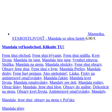
Magnetka.
STAROSTLIVOSŤ - Mandala so silou farieb
6,90
€
Mandala veľkoobchod. Kliknite TU!
Feng shui obchod
,
Feng shui bývanie
,
Feng shui spálňa
,
Kvet
života
,
Mandala jin jang
,
Mandala jing jang
,
Symbol zdravia
,
Skúška
,
Mandala na stenu
,
Mandala obrázky
,
Feng shui obrazy
,
Obrazy feng shui
,
Feng shui v byte
,
Mandala Prešov
,
Mandala
druhy
,
Feng šuej peniaze
,
Ako otehotnieť
,
Láska
,
Fixky na
antistresové omaľovánky
,
Mandala čakier
,
Mandala kvet
života
,
Mandala omalovánky
,
Mandaly pre deti
,
Mandala rodiny
,
Obraz lásky
,
Mandala, feng shui blog
,
Obrazy do spálne
,
Dekorácie
na stenu
,
Obrazy kvet života
,
Antistresové omaľovánky
,
Mandaly
,
Mandala, feng shui, obrazy na stenu v Poľsku
Mandala témy