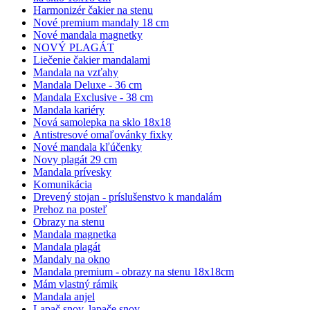
Harmonizér čakier na stenu
Nové premium mandaly 18 cm
Nové mandala magnetky
NOVÝ PLAGÁT
Liečenie čakier mandalami
Mandala na vzťahy
Mandala Deluxe - 36 cm
Mandala Exclusive - 38 cm
Mandala kariéry
Nová samolepka na sklo 18x18
Antistresové omaľovánky fixky
Nové mandala kľúčenky
Novy plagát 29 cm
Mandala prívesky
Komunikácia
Drevený stojan - príslušenstvo k mandalám
Prehoz na posteľ
Obrazy na stenu
Mandala magnetka
Mandala plagát
Mandaly na okno
Mandala premium - obrazy na stenu 18x18cm
Mám vlastný rámik
Mandala anjel
Lapač snov, lapače snov