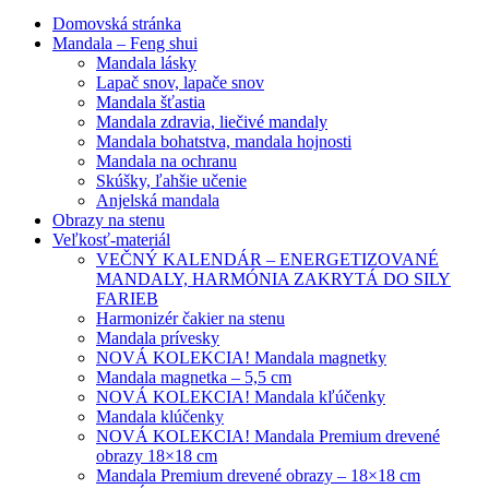
Domovská stránka
Mandala – Feng shui
Mandala lásky
Lapač snov, lapače snov
Mandala šťastia
Mandala zdravia, liečivé mandaly
Mandala bohatstva, mandala hojnosti
Mandala na ochranu
Skúšky, ľahšie učenie
Anjelská mandala
Obrazy na stenu
Veľkosť-materiál
VEČNÝ KALENDÁR – ENERGETIZOVANÉ
MANDALY, HARMÓNIA ZAKRYTÁ DO SILY
FARIEB
Harmonizér čakier na stenu
Mandala prívesky
NOVÁ KOLEKCIA! Mandala magnetky
Mandala magnetka – 5,5 cm
NOVÁ KOLEKCIA! Mandala kľúčenky
Mandala klúčenky
NOVÁ KOLEKCIA! Mandala Premium drevené
obrazy 18×18 cm
Mandala Premium drevené obrazy – 18×18 cm