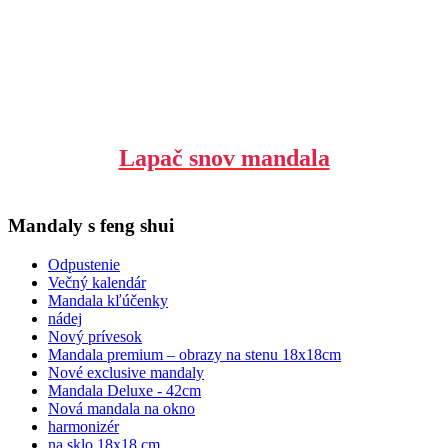
Lapač snov mandala
Mandaly s feng shui
Odpustenie
Večný kalendár
Mandala kľúčenky
nádej
Nový prívesok
Mandala premium – obrazy na stenu 18x18cm
Nové exclusive mandaly
Mandala Deluxe - 42cm
Nová mandala na okno
harmonizér
na sklo 18x18 cm