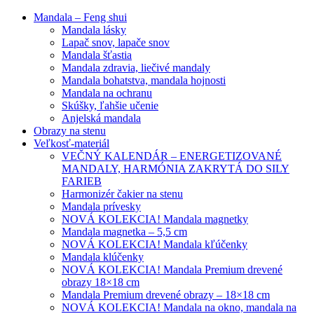
Mandala – Feng shui
Mandala lásky
Lapač snov, lapače snov
Mandala šťastia
Mandala zdravia, liečivé mandaly
Mandala bohatstva, mandala hojnosti
Mandala na ochranu
Skúšky, ľahšie učenie
Anjelská mandala
Obrazy na stenu
Veľkosť-materiál
VEČNÝ KALENDÁR – ENERGETIZOVANÉ
MANDALY, HARMÓNIA ZAKRYTÁ DO SILY
FARIEB
Harmonizér čakier na stenu
Mandala prívesky
NOVÁ KOLEKCIA! Mandala magnetky
Mandala magnetka – 5,5 cm
NOVÁ KOLEKCIA! Mandala kľúčenky
Mandala klúčenky
NOVÁ KOLEKCIA! Mandala Premium drevené
obrazy 18×18 cm
Mandala Premium drevené obrazy – 18×18 cm
NOVÁ KOLEKCIA! Mandala na okno, mandala na