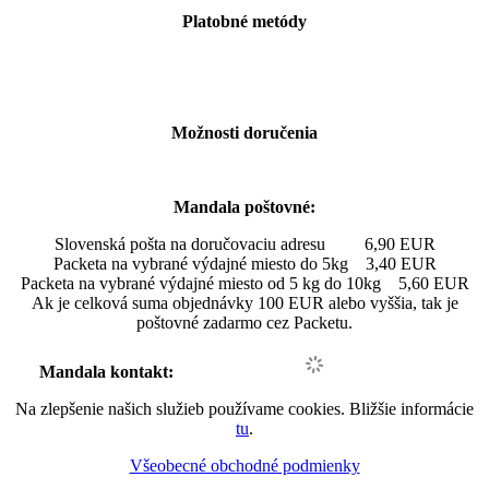
Platobné metódy
Možnosti doručenia
Mandala poštovné:
Slovenská pošta na doručovaciu adresu 6,90 EUR
Packeta na vybrané výdajné miesto do 5kg 3,40 EUR
Packeta na vybrané výdajné miesto od 5 kg do 10kg 5,60 EUR
Ak je celková suma objednávky 100 EUR alebo vyššia, tak je
poštovné zadarmo cez Packetu.
Mandala kontakt:
Na zlepšenie našich služieb používame cookies. Bližšie informácie
tu
.
Všeobecné obchodné podmienky