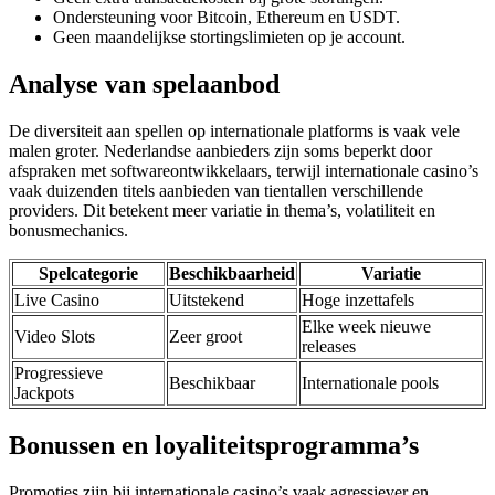
Ondersteuning voor Bitcoin, Ethereum en USDT.
Geen maandelijkse stortingslimieten op je account.
Analyse van spelaanbod
De diversiteit aan spellen op internationale platforms is vaak vele
malen groter. Nederlandse aanbieders zijn soms beperkt door
afspraken met softwareontwikkelaars, terwijl internationale casino’s
vaak duizenden titels aanbieden van tientallen verschillende
providers. Dit betekent meer variatie in thema’s, volatiliteit en
bonusmechanics.
Spelcategorie
Beschikbaarheid
Variatie
Live Casino
Uitstekend
Hoge inzettafels
Elke week nieuwe
Video Slots
Zeer groot
releases
Progressieve
Beschikbaar
Internationale pools
Jackpots
Bonussen en loyaliteitsprogramma’s
Promoties zijn bij internationale casino’s vaak agressiever en