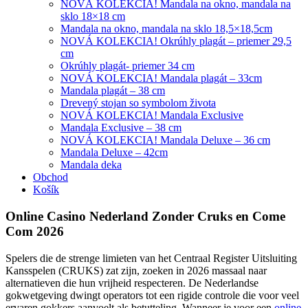
NOVÁ KOLEKCIA! Mandala na okno, mandala na
sklo 18×18 cm
Mandala na okno, mandala na sklo 18,5×18,5cm
NOVÁ KOLEKCIA! Okrúhly plagát – priemer 29,5
cm
Okrúhly plagát- priemer 34 cm
NOVÁ KOLEKCIA! Mandala plagát – 33cm
Mandala plagát – 38 cm
Drevený stojan so symbolom života
NOVÁ KOLEKCIA! Mandala Exclusive
Mandala Exclusive – 38 cm
NOVÁ KOLEKCIA! Mandala Deluxe – 36 cm
Mandala Deluxe – 42cm
Mandala deka
Obchod
Košík
Online Casino Nederland Zonder Cruks en Come
Com 2026
Spelers die de strenge limieten van het Centraal Register Uitsluiting
Kansspelen (CRUKS) zat zijn, zoeken in 2026 massaal naar
alternatieven die hun vrijheid respecteren. De Nederlandse
gokwetgeving dwingt operators tot een rigide controle die voor veel
ervaren gokkers aanvoelt als betutteling. Wanneer je voor een
online