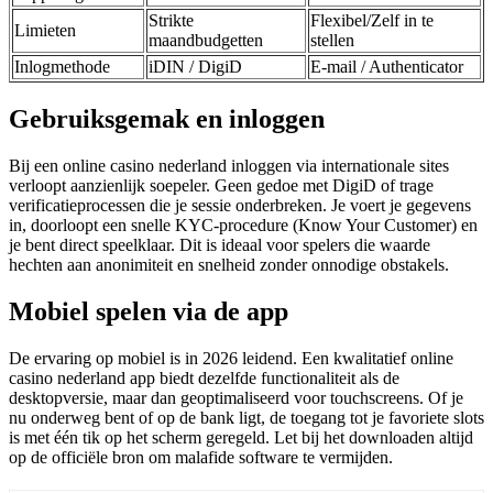
Strikte
Flexibel/Zelf in te
Limieten
maandbudgetten
stellen
Inlogmethode
iDIN / DigiD
E-mail / Authenticator
Gebruiksgemak en inloggen
Bij een online casino nederland inloggen via internationale sites
verloopt aanzienlijk soepeler. Geen gedoe met DigiD of trage
verificatieprocessen die je sessie onderbreken. Je voert je gegevens
in, doorloopt een snelle KYC-procedure (Know Your Customer) en
je bent direct speelklaar. Dit is ideaal voor spelers die waarde
hechten aan anonimiteit en snelheid zonder onnodige obstakels.
Mobiel spelen via de app
De ervaring op mobiel is in 2026 leidend. Een kwalitatief online
casino nederland app biedt dezelfde functionaliteit als de
desktopversie, maar dan geoptimaliseerd voor touchscreens. Of je
nu onderweg bent of op de bank ligt, de toegang tot je favoriete slots
is met één tik op het scherm geregeld. Let bij het downloaden altijd
op de officiële bron om malafide software te vermijden.