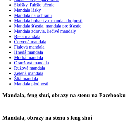
Skúšky, ľahšie učenie
Mandala lásky
Mandala na ochranu
Mandala bohatstva, mandala hojnosti
Mandala šťastia, mandala pre šťastie
Mandala zdravia, liečivé mandaly
Biela mandala
Červená mandala
Fialová mandala
Hnedá mandala
Modrá mandala
Oranžová mandala
Ružová mandala
Zelená mandala
Žltá mandala
Mandala plodnosti
Mandala, feng shui, obrazy na stenu na Facebooku
Mandala, obrazy na stenu s feng shui