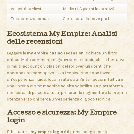
Velocità prelievi
Media (1-3 giorni lavorativi)
Trasparenza bonus
Certificata da terze parti
Ecosistema My Empire: Analisi
delle recensioni
Leggere le
my empire casino recensioni
richiede un filtro
critico. Molti commenti negativi sono riconducibili a tentativi
di multi-account o violazioni del rollover. Gli utenti che
operano con consapevolezza tecnica riportano invece
un’esperienza fluida, focalizzata su un’interfaccia intuitiva e
una libreria di slot machine ad alta volatilità. La piattaforma
non cerca di piacere a tutti, preferendo segmentare la propria
utenza verso chi cerca un’esperienza di gioco tecnica.
Accesso e sicurezza: My Empire
login
Effettuare il
my empire login
è il primo scoglio per la