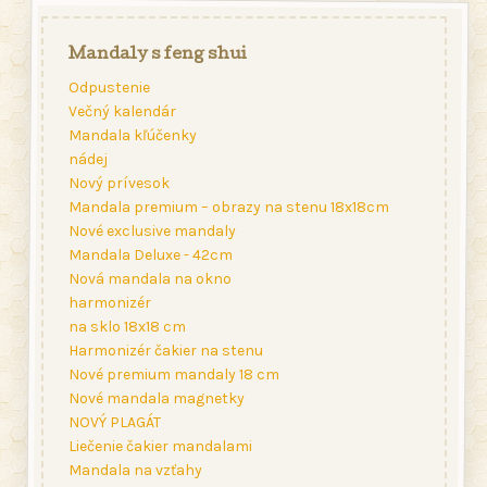
Mandaly s feng shui
Odpustenie
Večný kalendár
Mandala kľúčenky
nádej
Nový prívesok
Mandala premium – obrazy na stenu 18x18cm
Nové exclusive mandaly
Mandala Deluxe - 42cm
Nová mandala na okno
harmonizér
na sklo 18x18 cm
Harmonizér čakier na stenu
Nové premium mandaly 18 cm
Nové mandala magnetky
NOVÝ PLAGÁT
Liečenie čakier mandalami
Mandala na vzťahy