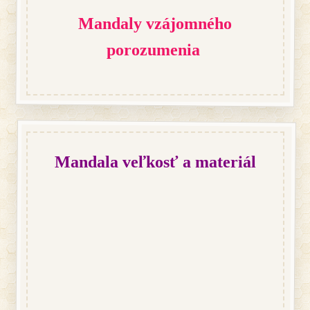
Mandaly vzájomného
porozumenia
Mandala veľkosť a materiál