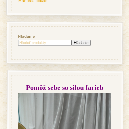
Mandala deluxe
Hľadanie
Hľadanie
Pomôž sebe so silou farieb