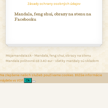
Zásady ochrany osobných údajov
Mandala, feng shui, obrazy na stenu na
Facebooku
Mojamandala.sk - Mandala, feng shui, obrazy na stenu
Mandala poštovné od 3.40 eur - všetky mandaly sú skladom
Na zlepšenie našich služieb používame cookies. Bližšie informácie
nájdete vo VOP.
Ok