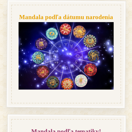
Mandala podľa dátumu narodenia
Mandala podľa tematiky!