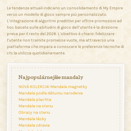
Le tendenze attuali indicano un consolidamento di My Empire
verso un modello di gioco sempre più personalizzato.
L’integrazione di algoritmi predittivi per offrire promozioni ad
hoc basate sulle abitudini di gioco dell’utente è la direzione
presa per il resto del 2026. L’obiettivo è chiaro: fidelizzare
l’utente non tramite promesse vuote, ma attraverso una
piattaforma che impara a conoscere le preferenze tecniche di
chi la utilizza quotidianamente.
Najpopulárnejšie mandaly
NOVÁ KOLEKCIA! Mandala magnetky
Mandala podľa dátumu narodenia
Mandala plachta
Mandala na stenu
Obrazy na stenu
Mandala lásky
Mandala zdravia