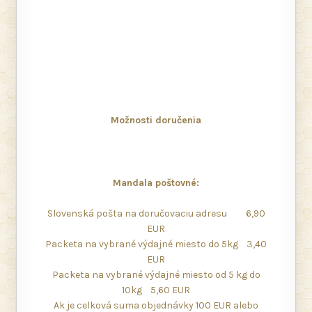
Možnosti doručenia
Mandala poštovné:
Slovenská pošta na doručovaciu adresu 6,90
EUR
Packeta na vybrané výdajné miesto do 5kg 3,40
EUR
Packeta na vybrané výdajné miesto od 5 kg do
10kg 5,60 EUR
Ak je celková suma objednávky 100 EUR alebo