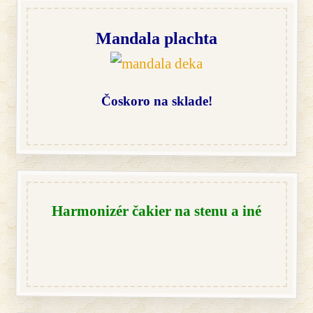
Mandala plachta
Čoskoro na sklade!
Harmonizér čakier na stenu a iné