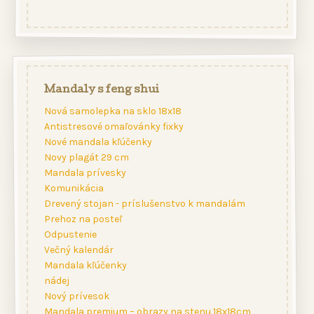
Mandaly s feng shui
Nová samolepka na sklo 18x18
Antistresové omaľovánky fixky
Nové mandala kľúčenky
Novy plagát 29 cm
Mandala prívesky
Komunikácia
Drevený stojan - príslušenstvo k mandalám
Prehoz na posteľ
Odpustenie
Večný kalendár
Mandala kľúčenky
nádej
Nový prívesok
Mandala premium – obrazy na stenu 18x18cm