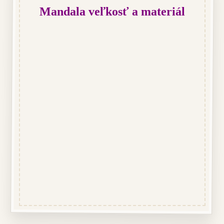
Mandala veľkosť a materiál