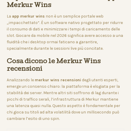
Merkur Wins
La
app merkur wins
non è un semplice portale web
„impacchettato“. È un software nativo progettato per ridurre
il consumo di dati e minimizzare i tempi di caricamento delle
slot. Giocare da mobile nel 2026 significa avere accesso a una
fluidità che i desktop ormai faticano a garantire,
specialmente durante le sessioni live più concitate.
Cosa dicono le Merkur Wins
recensioni
Analizzando le
merkur wins recensioni
degli utenti esperti,
emerge un consenso chiaro: la piattaforma è elogiata per la
stabilità dei server. Mentre altri siti soffrono di lag durante i
picchi di traffico serali, l’infrastruttura di Merkur mantiene
una latenza quasi nulla. Questo aspetto è fondamentale per
chi gioca su titoli ad alta volatilità dove un millisecondo può
cambiare l’esito di uno spin.