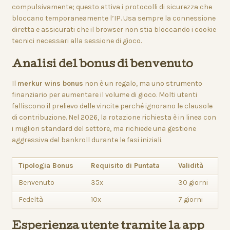
compulsivamente; questo attiva i protocolli di sicurezza che
bloccano temporaneamente l’IP. Usa sempre la connessione
diretta e assicurati che il browser non stia bloccando i cookie
tecnici necessari alla sessione di gioco.
Analisi del bonus di benvenuto
Il
merkur wins bonus
non è un regalo, ma uno strumento
finanziario per aumentare il volume di gioco. Molti utenti
falliscono il prelievo delle vincite perché ignorano le clausole
di contribuzione. Nel 2026, la rotazione richiesta è in linea con
i migliori standard del settore, ma richiede una gestione
aggressiva del bankroll durante le fasi iniziali.
Tipologia Bonus
Requisito di Puntata
Validità
Benvenuto
35x
30 giorni
Fedeltà
10x
7 giorni
Esperienza utente tramite la app