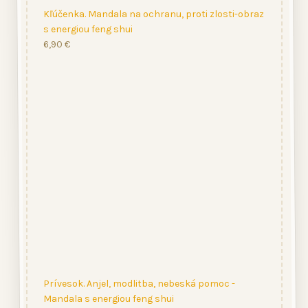
Kľúčenka. Mandala na ochranu, proti zlosti-obraz
s energiou feng shui
6,90
€
Prívesok. Anjel, modlitba, nebeská pomoc -
Mandala s energiou feng shui