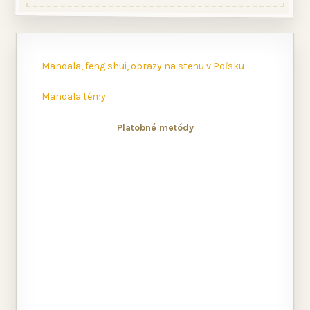
Mandala, feng shui, obrazy na stenu v Poľsku
Mandala témy
Platobné metódy