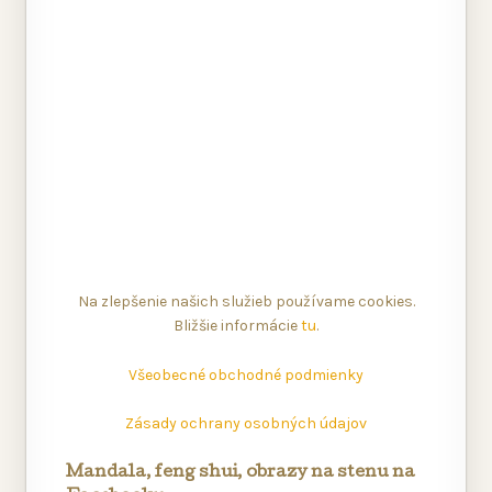
Na zlepšenie našich služieb používame cookies.
Bližšie informácie
tu
.
Všeobecné obchodné podmienky
Zásady ochrany osobných údajov
Mandala, feng shui, obrazy na stenu na