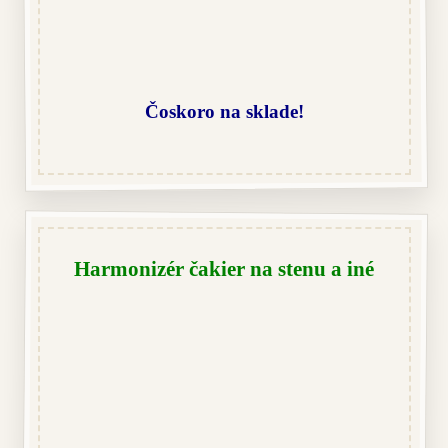
Čoskoro na sklade!
Harmonizér čakier na stenu a iné