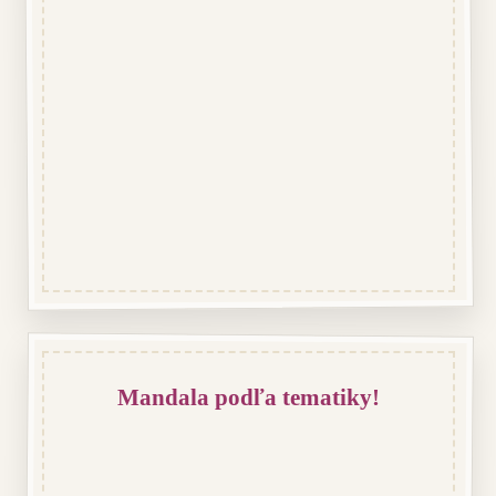
Mandala podľa tematiky!