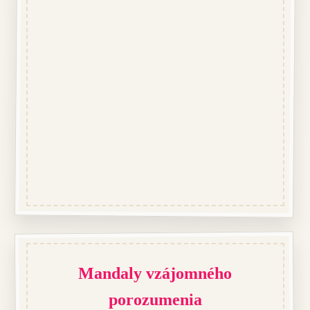
Mandaly vzájomného
porozumenia