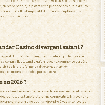
assurée par un chiffrement SSL 256 bits. C’est une norme
le jeu responsable, la plateforme propose des outils d’auto-
 mensuelles. Il est impératif d’activer ces options dès la
e sur vos finances.
e.
ander Casino divergent autant ?
ment du profil du joueur. Un utilisateur qui dépose avec
s se sentira floué, tandis qu’un joueur expérimenté qui gère
idité de la plateforme. La divergence vient de
es conditions imposées par le casino.
e en 2026 ?
Si vous cherchez une interface moderne avec un catalogue de
x des bonus, c’est une plateforme compétitive. En revanche,
, aucune plateforme ne pourra répondre à vos attentes. La