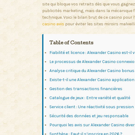
site qui bloque vos retraits dès que vous gagne
publicités marketing, mais dans la mécanique fr
technique. Voici le bilan brut de ce casino pour l
casino avis
pour éviter les sites miroirs malveil
Table of Contents
Fiabilité et licence : Alexander Casino est-il
Le processus de Alexander Casino connexio
Analyse critique du Alexander Casino bonus
Existe-t-il une Alexander Casino application
Gestion des transactions financières
Catalogue de jeux : Entre variété et qualité
Service client : Une réactivité sous pression
Sécurité des données et jeu responsable
Pourquoi les avis sur Alexander Casino dive
Synthèse : Faut-il s’inscrire en 2026 ?