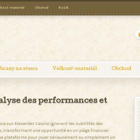
ľkosť-materiál
Obchod
Košík
brazy na stenu
Veľkosť-materiál
Obchod
alyse des performances et
nce sur Alexander Casino ignorent les subtilités des
e, transformant une opportunité en un piège financier
ne plateforme pour jouer sérieusement ou simplement un