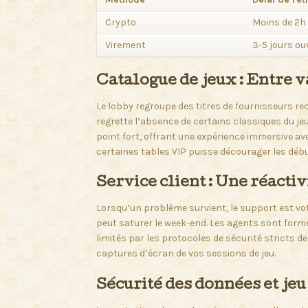
Crypto
Moins de 2h
Virement
3-5 jours ou
Catalogue de jeux : Entre va
Le lobby regroupe des titres de fournisseurs reco
regrette l’absence de certains classiques du jeu
point fort, offrant une expérience immersive ave
certaines tables VIP puisse décourager les déb
Service client : Une réacti
Lorsqu’un problème survient, le support est votr
peut saturer le week-end. Les agents sont form
limités par les protocoles de sécurité stricts de
captures d’écran de vos sessions de jeu.
Sécurité des données et je