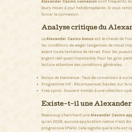
Alexander Casino connexion
sont fréquents lor
leurs mises à jour hebdomadaires. Si vous renco
forcer la connexion.
Analyse critique du Alexa
Le
Alexander Casino bonus
est le cheval de Tro
les conditions de wager (exigences de mise) imp
avant toute tentative de retrait. Pour les joue
argent réel quasi impossible. Pour les gros pari
lecture attentive des conditions générales.
Bonus de bienvenue : Taux de conversion à survei
Programme VIP : Récompenses basées sur le vo
Free spins : Souvent limités à une sélection spé
Existe-t-il une Alexander
Beaucoup cherchent une
Alexander Casino app
qu’en 2026, aucune application native n’est di
progressive (PWA). Cela signifie que le site est