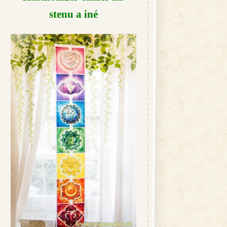
stenu a iné