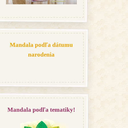
Mandala podľa dátumu
narodenia
Mandala podľa tematiky!