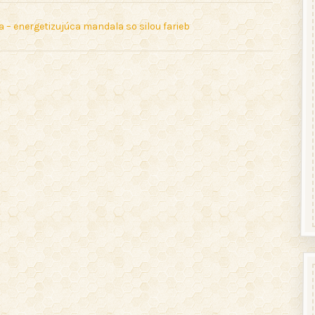
ca – energetizujúca mandala so silou farieb