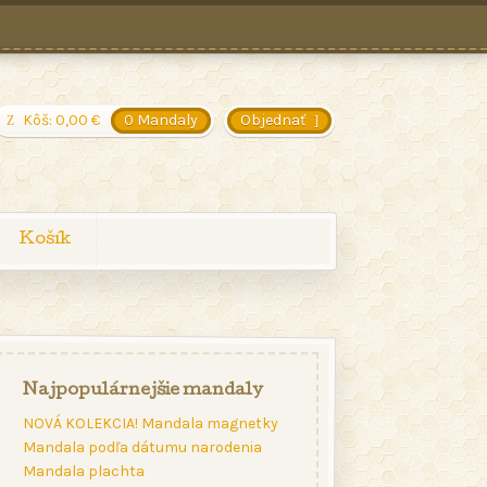
Kôš:
0,00
€
0 Mandaly
Objednať
Košík
Najpopulárnejšie mandaly
NOVÁ KOLEKCIA! Mandala magnetky
Mandala podľa dátumu narodenia
Mandala plachta