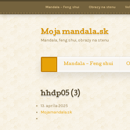
Mandala – Feng shui
Obrazy na stenu
Ve
Moja mandala.sk
Mandala, feng shui, obrazy na stenu
Mandala – Feng shui
O
hhdp05 (3)
13. apríla 2025
Mojamandala.sk