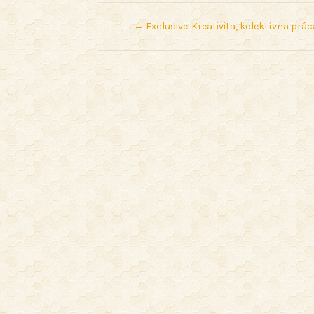
←
Exclusive. Kreativita, kolektívna prá