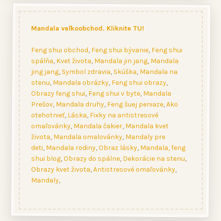
Mandala veľkoobchod. Kliknite TU!
Feng shui obchod
,
Feng shui bývanie
,
Feng shui
spálňa
,
Kvet života
,
Mandala jin jang
,
Mandala
jing jang
,
Symbol zdravia
,
Skúška
,
Mandala na
stenu
,
Mandala obrázky
,
Feng shui obrazy
,
Obrazy feng shui
,
Feng shui v byte
,
Mandala
Prešov
,
Mandala druhy
,
Feng šuej peniaze
,
Ako
otehotnieť
,
Láska
,
Fixky na antistresové
omaľovánky
,
Mandala čakier
,
Mandala kvet
života
,
Mandala omalovánky
,
Mandaly pre
deti
,
Mandala rodiny
,
Obraz lásky
,
Mandala, feng
shui blog
,
Obrazy do spálne
,
Dekorácie na stenu
,
Obrazy kvet života
,
Antistresové omaľovánky
,
Mandaly
,