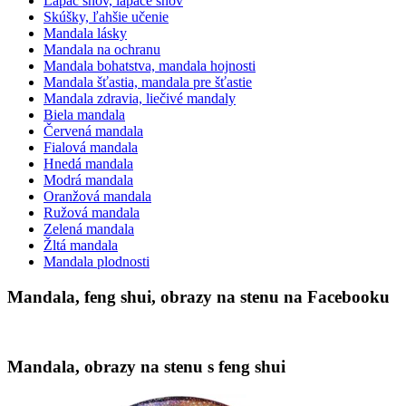
Lapač snov, lapače snov
Skúšky, ľahšie učenie
Mandala lásky
Mandala na ochranu
Mandala bohatstva, mandala hojnosti
Mandala šťastia, mandala pre šťastie
Mandala zdravia, liečivé mandaly
Biela mandala
Červená mandala
Fialová mandala
Hnedá mandala
Modrá mandala
Oranžová mandala
Ružová mandala
Zelená mandala
Žltá mandala
Mandala plodnosti
Mandala, feng shui, obrazy na stenu na Facebooku
Mandala, obrazy na stenu s feng shui