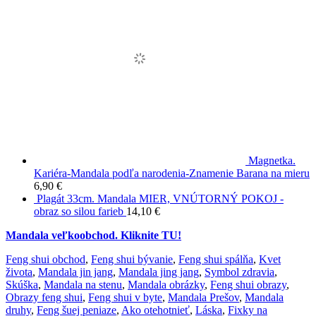
Magnetka.
Kariéra-Mandala podľa narodenia-Znamenie Barana na mieru
6,90
€
Plagát 33cm. Mandala MIER, VNÚTORNÝ POKOJ -
obraz so silou farieb
14,10
€
Mandala veľkoobchod. Kliknite TU!
Feng shui obchod
,
Feng shui bývanie
,
Feng shui spálňa
,
Kvet
života
,
Mandala jin jang
,
Mandala jing jang
,
Symbol zdravia
,
Skúška
,
Mandala na stenu
,
Mandala obrázky
,
Feng shui obrazy
,
Obrazy feng shui
,
Feng shui v byte
,
Mandala Prešov
,
Mandala
druhy
,
Feng šuej peniaze
,
Ako otehotnieť
,
Láska
,
Fixky na