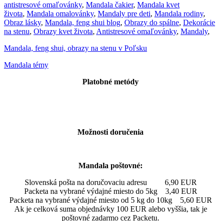
antistresové omaľovánky
,
Mandala čakier
,
Mandala kvet
života
,
Mandala omalovánky
,
Mandaly pre deti
,
Mandala rodiny
,
Obraz lásky
,
Mandala, feng shui blog
,
Obrazy do spálne
,
Dekorácie
na stenu
,
Obrazy kvet života
,
Antistresové omaľovánky
,
Mandaly
,
Mandala, feng shui, obrazy na stenu v Poľsku
Mandala témy
Platobné metódy
Možnosti doručenia
Mandala poštovné:
Slovenská pošta na doručovaciu adresu 6,90 EUR
Packeta na vybrané výdajné miesto do 5kg 3,40 EUR
Packeta na vybrané výdajné miesto od 5 kg do 10kg 5,60 EUR
Ak je celková suma objednávky 100 EUR alebo vyššia, tak je
poštovné zadarmo cez Packetu.