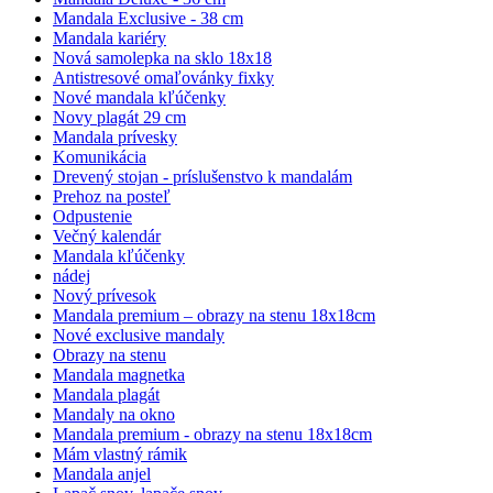
Mandala Exclusive - 38 cm
Mandala kariéry
Nová samolepka na sklo 18x18
Antistresové omaľovánky fixky
Nové mandala kľúčenky
Novy plagát 29 cm
Mandala prívesky
Komunikácia
Drevený stojan - príslušenstvo k mandalám
Prehoz na posteľ
Odpustenie
Večný kalendár
Mandala kľúčenky
nádej
Nový prívesok
Mandala premium – obrazy na stenu 18x18cm
Nové exclusive mandaly
Obrazy na stenu
Mandala magnetka
Mandala plagát
Mandaly na okno
Mandala premium - obrazy na stenu 18x18cm
Mám vlastný rámik
Mandala anjel