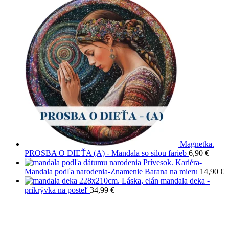
Magnetka.
PROSBA O DIEŤA (A) - Mandala so silou farieb
6,90
€
Prívesok. Kariéra-
Mandala podľa narodenia-Znamenie Barana na mieru
14,90
€
228x210cm. Láska, elán mandala deka -
prikrývka na posteľ
34,99
€