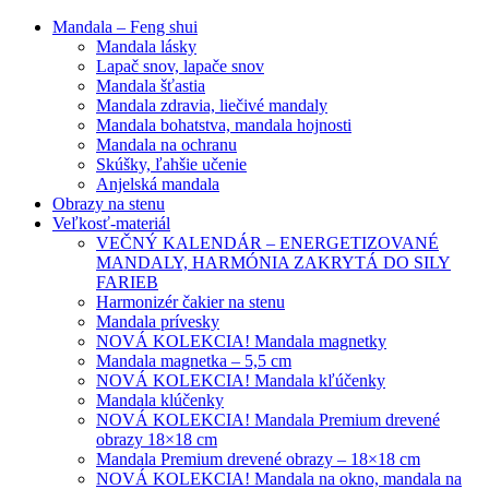
Mandala – Feng shui
Mandala lásky
Lapač snov, lapače snov
Mandala šťastia
Mandala zdravia, liečivé mandaly
Mandala bohatstva, mandala hojnosti
Mandala na ochranu
Skúšky, ľahšie učenie
Anjelská mandala
Obrazy na stenu
Veľkosť-materiál
VEČNÝ KALENDÁR – ENERGETIZOVANÉ
MANDALY, HARMÓNIA ZAKRYTÁ DO SILY
FARIEB
Harmonizér čakier na stenu
Mandala prívesky
NOVÁ KOLEKCIA! Mandala magnetky
Mandala magnetka – 5,5 cm
NOVÁ KOLEKCIA! Mandala kľúčenky
Mandala klúčenky
NOVÁ KOLEKCIA! Mandala Premium drevené
obrazy 18×18 cm
Mandala Premium drevené obrazy – 18×18 cm
NOVÁ KOLEKCIA! Mandala na okno, mandala na