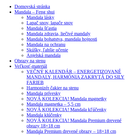
Domovská stránka
Mandala – Feng shui
Mandala lásky
Lapač snov, lapače snov
Mandala šťastia
Mandala zdravia, liečivé mandaly
Mandala bohatstva, mandala hojnosti
Mandala na ochranu
Skúšky, ľahšie učenie
Anjelská mandala
Obrazy na stenu
Veľkosť-materiál
VEČNÝ KALENDÁR – ENERGETIZOVANÉ
MANDALY, HARMÓNIA ZAKRYTÁ DO SILY
FARIEB
Harmonizér čakier na stenu
Mandala prívesky
NOVÁ KOLEKCIA! Mandala magnetky
Mandala magnetka – 5,5 cm
NOVÁ KOLEKCIA! Mandala kľúčenky
Mandala klúčenky
NOVÁ KOLEKCIA! Mandala Premium drevené
obrazy 18×18 cm
Mandala Premium drevené obrazy – 18×18 cm